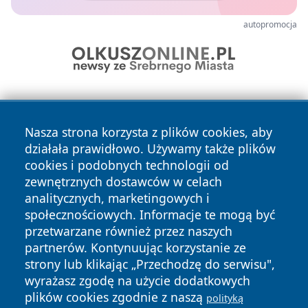
autopromocja
Nasza strona korzysta z plików cookies, aby
działała prawidłowo. Używamy także plików
cookies i podobnych technologii od
zewnętrznych dostawców w celach
Copyright © 2026 wpruszkowie.pl Wszystkie prawa
analitycznych, marketingowych i
zastrzeżone.
społecznościowych. Informacje te mogą być
przetwarzane również przez naszych
partnerów. Kontynuując korzystanie ze
Polityka
Polityka
News
Autorzy
strony lub klikając „Przechodzę do serwisu",
Prywatności
Cookies
wyrażasz zgodę na użycie dodatkowych
plików cookies zgodnie z naszą
polityką