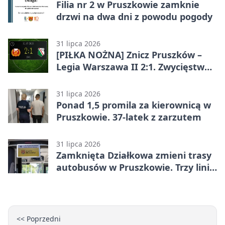
Filia nr 2 w Pruszkowie zamknie
drzwi na dwa dni z powodu pogody
31 lipca 2026
[PIŁKA NOŻNA] Znicz Pruszków –
Legia Warszawa II 2:1. Zwycięstwo
w Betclic 2. lidze po golu w 87.
minucie
31 lipca 2026
Ponad 1,5 promila za kierownicą w
Pruszkowie. 37-latek z zarzutem
31 lipca 2026
Zamknięta Działkowa zmieni trasy
autobusów w Pruszkowie. Trzy linie
pojadą objazdem
<< Poprzedni