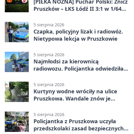
[PIŁKA NOŻNA] Puchar Polski: Znicz
Pruszków – ŁKS Łódź II 3:1 w 1/64
finału
5 sierpnia 2026
Czapka, policyjny lizak i radiowóz.
Nietypowa lekcja w Pruszkowie
5 sierpnia 2026
Najmłodsi za kierownicą
radiowozu. Policjantka odwiedziła
żłobek w Pruszkowie
5 sierpnia 2026
Kurtyny wodne wróciły na ulice
Pruszkowa. Wandale znów je
niszczą
5 sierpnia 2026
Policjantka z Pruszkowa uczyła
przedszkolaki zasad bezpiecznych