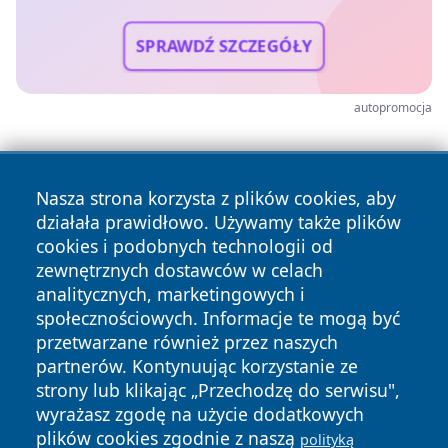
SPRAWDŹ SZCZEGÓŁY
autopromocja
Nasza strona korzysta z plików cookies, aby
działała prawidłowo. Używamy także plików
cookies i podobnych technologii od
zewnętrznych dostawców w celach
Copyright © 2026 wpruszkowie.pl Wszystkie prawa
analitycznych, marketingowych i
zastrzeżone.
społecznościowych. Informacje te mogą być
przetwarzane również przez naszych
partnerów. Kontynuując korzystanie ze
Polityka
Polityka
News
Autorzy
strony lub klikając „Przechodzę do serwisu",
Prywatności
Cookies
wyrażasz zgodę na użycie dodatkowych
plików cookies zgodnie z naszą
polityką