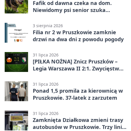
Fafik od dawna czeka na dom.
Niewidomy psi senior szuka
opiekuna
3 sierpnia 2026
Filia nr 2 w Pruszkowie zamknie
drzwi na dwa dni z powodu pogody
31 lipca 2026
[PIŁKA NOŻNA] Znicz Pruszków –
Legia Warszawa II 2:1. Zwycięstwo
w Betclic 2. lidze po golu w 87.
minucie
31 lipca 2026
Ponad 1,5 promila za kierownicą w
Pruszkowie. 37-latek z zarzutem
31 lipca 2026
Zamknięta Działkowa zmieni trasy
autobusów w Pruszkowie. Trzy linie