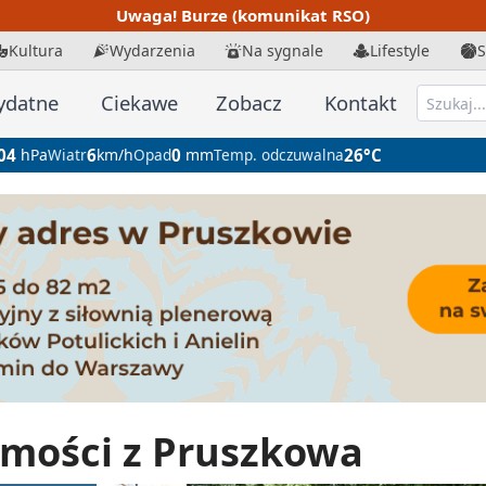
Uwaga! Burze (komunikat RSO)
Kultura
Wydarzenia
Na sygnale
Lifestyle
S
ydatne
Ciekawe
Zobacz
Kontakt
04
hPa
Wiatr
6
km/h
Opad
0
mm
Temp. odczuwalna
26°C
mości z Pruszkowa