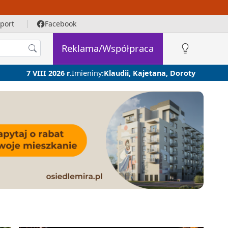
port
Facebook
Reklama/Współpraca
7 VIII 2026 r.
Imieniny:
Klaudii, Kajetana, Doroty