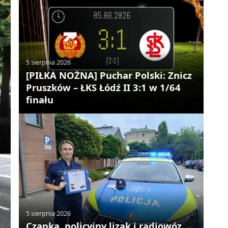
5 sierpnia 2026
[PIŁKA NOŻNA] Puchar Polski: Znicz
Pruszków – ŁKS Łódź II 3:1 w 1/64
finału
5 sierpnia 2026
Czapka, policyjny lizak i radiowóz.