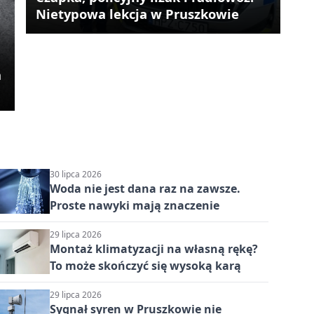
Nietypowa lekcja w Pruszkowie
a
30 lipca 2026
Woda nie jest dana raz na zawsze.
Proste nawyki mają znaczenie
29 lipca 2026
Montaż klimatyzacji na własną rękę?
To może skończyć się wysoką karą
29 lipca 2026
Sygnał syren w Pruszkowie nie