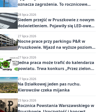
oznacza zagrożenia. To rocznicowe
upamiętnienie
28 lipca 2026
Siedem przejść w Pruszkowie z nowym
doświetleniem. Pojawiły się LED-owe
„kocie oczka”
27 lipca 2026
Nocne prace przy parkingu P&R w
Pruszkowie. Wjazd na wyższe poziomy
chwilowo niemożliwy
27 lipca 2026
Jedna praca może trafić do kalendarza
powiatu. Trwa konkurs „Przez zielone
okulary”
27 lipca 2026
Na Działkowej jeden pas ruchu.
Kierowców czeka mijanka
23 lipca 2026
Rocznica Powstania Warszawskiego w
Pruszkowie. Uroczystość i koncert