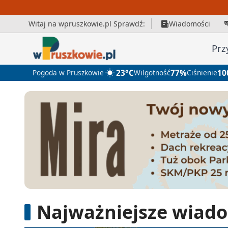
Witaj na wpruszkowie.pl Sprawdź:
Wiadomości
Prz
Pogoda w Pruszkowie
23°C
Wilgotność
77%
Ciśnienie
10
Najważniejsze wiado