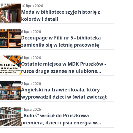
10 lipca 2026
Moda w bibliotece szyje historię z
kolorów i detali
6 lipca 2026
Decoupage w Filii nr 5 - biblioteka
zamieniła się w letnią pracownię
6 lipca 2026
Ostatnie miejsca w MDK Pruszków -
rusza druga szansa na ulubione
zajęcia
2 lipca 2026
Angielski na trawie i koala, który
wyprowadził dzieci w świat zwierząt
1 lipca 2026
„Boluś” wrócił do Pruszkowa -
premiera, dzieci i psia energia w
bibliotece