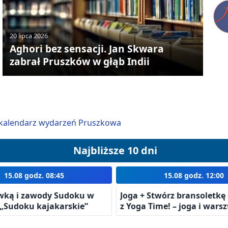
20 lipca 2026
Aghori bez sensacji. Jan Skwara
zabrał Pruszków w głąb Indii
kalendarz wydarzeń Pruszkowa
Najbliższe 10 dni
15.08 godz. 08:45
15.08 godz. 12:00
wką i zawody Sudoku w
Joga + Stwórz bransoletk
 „Sudoku kajakarskie”
z Yoga Time! – joga i warsz