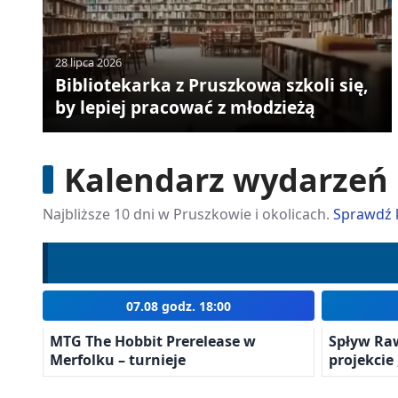
28 lipca 2026
Bibliotekarka z Pruszkowa szkoli się,
by lepiej pracować z młodzieżą
Kalendarz wydarzeń
Najbliższe 10 dni w Pruszkowie i okolicach.
Sprawdź 
07.08 godz. 18:00
MTG The Hobbit Prerelease w
Spływ Ra
Merfolku – turnieje
projekcie