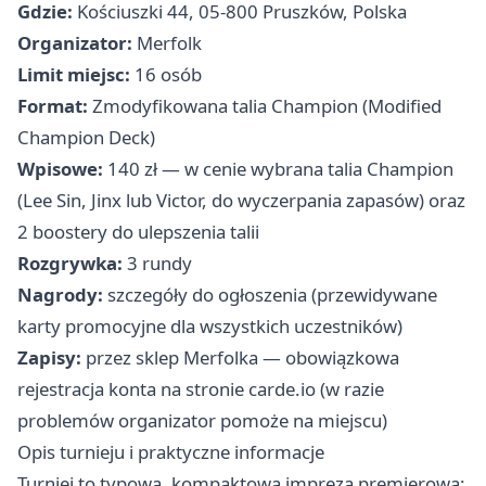
Gdzie:
Kościuszki 44, 05-800 Pruszków, Polska
Organizator:
Merfolk
Limit miejsc:
16 osób
Format:
Zmodyfikowana talia Champion (Modified
Champion Deck)
Wpisowe:
140 zł — w cenie wybrana talia Champion
(Lee Sin, Jinx lub Victor, do wyczerpania zapasów) oraz
2 boostery do ulepszenia talii
Rozgrywka:
3 rundy
Nagrody:
szczegóły do ogłoszenia (przewidywane
karty promocyjne dla wszystkich uczestników)
Zapisy:
przez sklep Merfolka — obowiązkowa
rejestracja konta na stronie carde.io (w razie
problemów organizator pomoże na miejscu)
Opis turnieju i praktyczne informacje
Turniej to typowa, kompaktowa impreza premierowa: