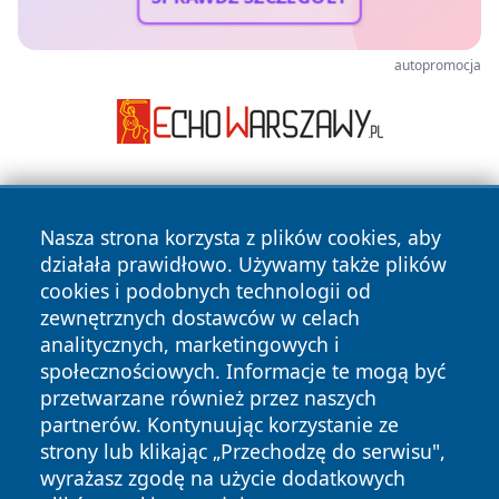
autopromocja
Nasza strona korzysta z plików cookies, aby
działała prawidłowo. Używamy także plików
cookies i podobnych technologii od
zewnętrznych dostawców w celach
Copyright © 2026 wpruszkowie.pl Wszystkie prawa
analitycznych, marketingowych i
zastrzeżone.
społecznościowych. Informacje te mogą być
przetwarzane również przez naszych
partnerów. Kontynuując korzystanie ze
Polityka
Polityka
News
Autorzy
strony lub klikając „Przechodzę do serwisu",
Prywatności
Cookies
wyrażasz zgodę na użycie dodatkowych