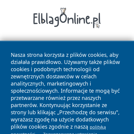
Nasza strona korzysta z plików cookies, aby
działała prawidłowo. Używamy także plików
cookies i podobnych technologii od
zewnętrznych dostawców w celach
Copyright © 2026 wpruszkowie.pl Wszystkie prawa
analitycznych, marketingowych i
zastrzeżone.
społecznościowych. Informacje te mogą być
przetwarzane również przez naszych
partnerów. Kontynuując korzystanie ze
Polityka
Polityka
News
Autorzy
strony lub klikając „Przechodzę do serwisu",
Prywatności
Cookies
wyrażasz zgodę na użycie dodatkowych
plików cookies zgodnie z naszą
polityką
.
.