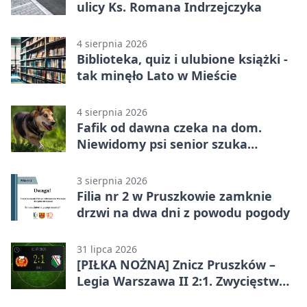
ulicy Ks. Romana Indrzejczyka
4 sierpnia 2026
Biblioteka, quiz i ulubione książki -
tak minęło Lato w Mieście
4 sierpnia 2026
Fafik od dawna czeka na dom.
Niewidomy psi senior szuka
opiekuna
3 sierpnia 2026
Filia nr 2 w Pruszkowie zamknie
drzwi na dwa dni z powodu pogody
31 lipca 2026
[PIŁKA NOŻNA] Znicz Pruszków –
Legia Warszawa II 2:1. Zwycięstwo
w Betclic 2. lidze po golu w 87.