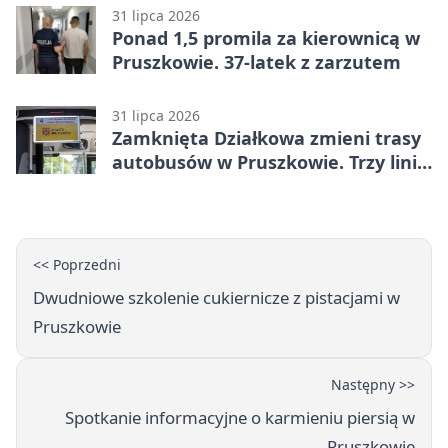
minucie
31 lipca 2026
Ponad 1,5 promila za kierownicą w
Pruszkowie. 37-latek z zarzutem
31 lipca 2026
Zamknięta Działkowa zmieni trasy
autobusów w Pruszkowie. Trzy linie
pojadą objazdem
<< Poprzedni
Dwudniowe szkolenie cukiernicze z pistacjami w
Pruszkowie
Następny >>
Spotkanie informacyjne o karmieniu piersią w
Pruszkowie