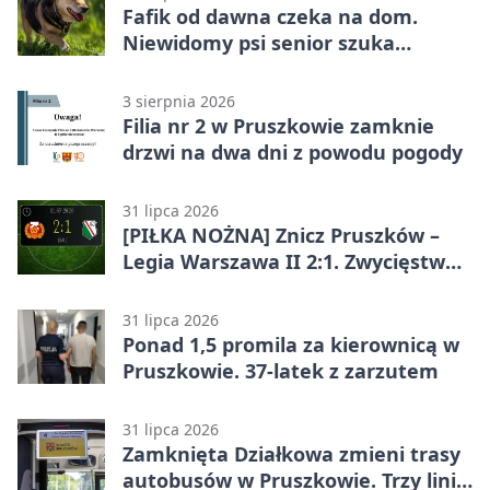
Fafik od dawna czeka na dom.
Niewidomy psi senior szuka
opiekuna
3 sierpnia 2026
Filia nr 2 w Pruszkowie zamknie
drzwi na dwa dni z powodu pogody
31 lipca 2026
[PIŁKA NOŻNA] Znicz Pruszków –
Legia Warszawa II 2:1. Zwycięstwo
w Betclic 2. lidze po golu w 87.
minucie
31 lipca 2026
Ponad 1,5 promila za kierownicą w
Pruszkowie. 37-latek z zarzutem
31 lipca 2026
Zamknięta Działkowa zmieni trasy
autobusów w Pruszkowie. Trzy linie