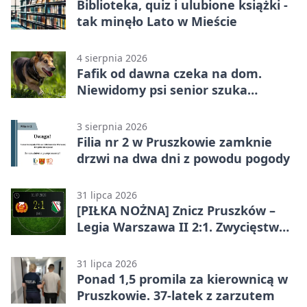
Biblioteka, quiz i ulubione książki -
tak minęło Lato w Mieście
4 sierpnia 2026
Fafik od dawna czeka na dom.
Niewidomy psi senior szuka
opiekuna
3 sierpnia 2026
Filia nr 2 w Pruszkowie zamknie
drzwi na dwa dni z powodu pogody
31 lipca 2026
[PIŁKA NOŻNA] Znicz Pruszków –
Legia Warszawa II 2:1. Zwycięstwo
w Betclic 2. lidze po golu w 87.
minucie
31 lipca 2026
Ponad 1,5 promila za kierownicą w
Pruszkowie. 37-latek z zarzutem