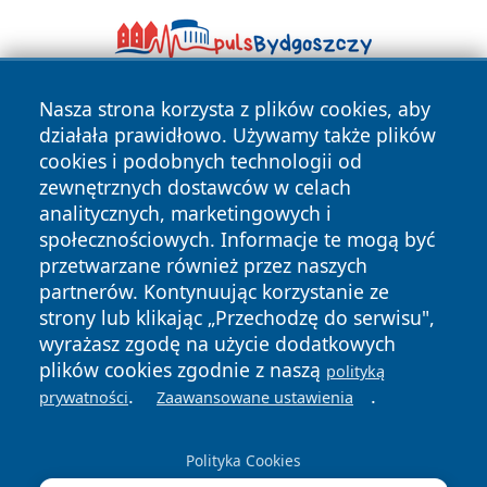
Nasza strona korzysta z plików cookies, aby
działała prawidłowo. Używamy także plików
cookies i podobnych technologii od
zewnętrznych dostawców w celach
analitycznych, marketingowych i
Copyright © 2026 wpruszkowie.pl Wszystkie prawa
społecznościowych. Informacje te mogą być
zastrzeżone.
przetwarzane również przez naszych
partnerów. Kontynuując korzystanie ze
strony lub klikając „Przechodzę do serwisu",
Polityka
Polityka
wyrażasz zgodę na użycie dodatkowych
News
Autorzy
Prywatności
Cookies
plików cookies zgodnie z naszą
polityką
.
.
prywatności
Zaawansowane ustawienia
Polityka Cookies