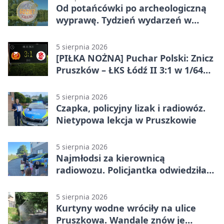
Od potańcówki po archeologiczną
wyprawę. Tydzień wydarzeń w
Pruszkowie
5 sierpnia 2026
[PIŁKA NOŻNA] Puchar Polski: Znicz
Pruszków – ŁKS Łódź II 3:1 w 1/64
finału
5 sierpnia 2026
Czapka, policyjny lizak i radiowóz.
Nietypowa lekcja w Pruszkowie
5 sierpnia 2026
Najmłodsi za kierownicą
radiowozu. Policjantka odwiedziła
żłobek w Pruszkowie
5 sierpnia 2026
Kurtyny wodne wróciły na ulice
Pruszkowa. Wandale znów je