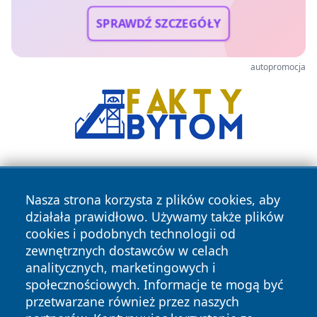
SPRAWDŹ SZCZEGÓŁY
autopromocja
Nasza strona korzysta z plików cookies, aby
działała prawidłowo. Używamy także plików
cookies i podobnych technologii od
zewnętrznych dostawców w celach
Copyright © 2026 wpruszkowie.pl Wszystkie prawa
analitycznych, marketingowych i
zastrzeżone.
społecznościowych. Informacje te mogą być
przetwarzane również przez naszych