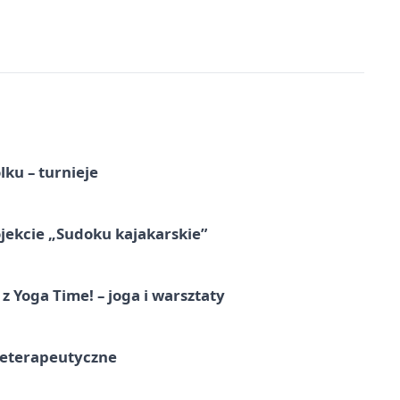
ku – turnieje
jekcie „Sudoku kajakarskie”
z Yoga Time! – joga i warsztaty
teterapeutyczne