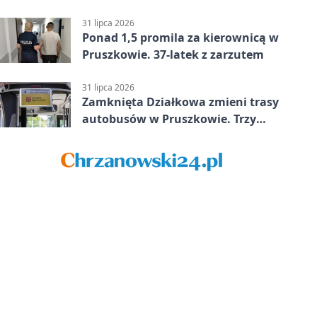
w Betclic 2. lidze po golu w 87.
minucie
31 lipca 2026
Ponad 1,5 promila za kierownicą w
Pruszkowie. 37-latek z zarzutem
31 lipca 2026
Zamknięta Działkowa zmieni trasy
autobusów w Pruszkowie. Trzy
linie pojadą objazdem