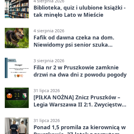
4 sierpnia 2026
Biblioteka, quiz i ulubione książki -
tak minęło Lato w Mieście
4 sierpnia 2026
Fafik od dawna czeka na dom.
Niewidomy psi senior szuka
opiekuna
3 sierpnia 2026
Filia nr 2 w Pruszkowie zamknie
drzwi na dwa dni z powodu pogody
31 lipca 2026
[PIŁKA NOŻNA] Znicz Pruszków –
Legia Warszawa II 2:1. Zwycięstwo
w Betclic 2. lidze po golu w 87.
minucie
31 lipca 2026
Ponad 1,5 promila za kierownicą w