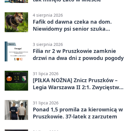
4 sierpnia 2026
Fafik od dawna czeka na dom.
Niewidomy psi senior szuka
opiekuna
3 sierpnia 2026
Filia nr 2 w Pruszkowie zamknie
drzwi na dwa dni z powodu pogody
31 lipca 2026
[PIŁKA NOŻNA] Znicz Pruszków –
Legia Warszawa II 2:1. Zwycięstwo
w Betclic 2. lidze po golu w 87.
minucie
31 lipca 2026
Ponad 1,5 promila za kierownicą w
Pruszkowie. 37-latek z zarzutem