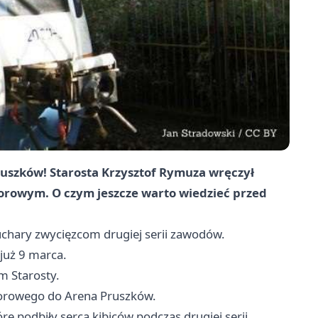
uszków! Starosta Krzysztof Rymuza wręczył
orowym. O czym jeszcze warto wiedzieć przed
uchary zwycięzcom drugiej serii zawodów.
już 9 marca.
 Starosty.
torowego do Arena Pruszków.
e podbiły serca kibiców podczas drugiej serii