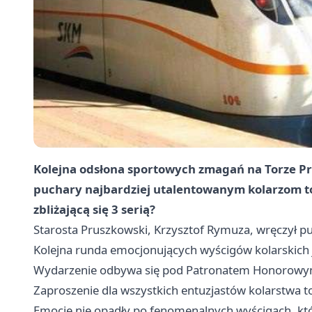
Kolejna odsłona sportowych zmagań na Torze Pr
puchary najbardziej utalentowanym kolarzom t
zbliżającą się 3 serią?
Starosta Pruszkowski, Krzysztof Rymuza, wręczył p
Kolejna runda emocjonujących wyścigów kolarskich 
Wydarzenie odbywa się pod Patronatem Honorowym
Zaproszenie dla wszystkich entuzjastów kolarstwa 
Emocje nie opadły po fenomenalnych wyścigach, któr