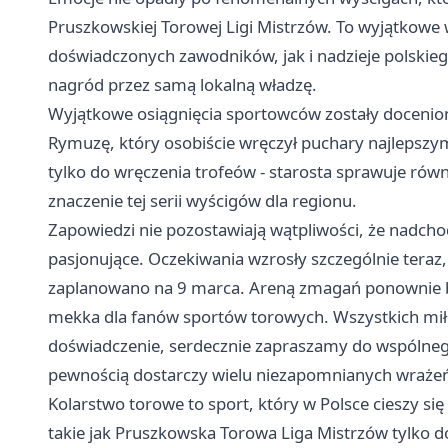
Pruszkowskiej Torowej Ligi Mistrzów. To wyjątkowe 
doświadczonych zawodników, jak i nadzieje polskieg
nagród przez samą lokalną władzę.
Wyjątkowe osiągnięcia sportowców zostały docenion
Rymuzę, który osobiście wręczył puchary najlepszym
tylko do wręczenia trofeów - starosta sprawuje równ
znaczenie tej serii wyścigów dla regionu.
Zapowiedzi nie pozostawiają wątpliwości, że nadch
pasjonujące. Oczekiwania wzrosły szczególnie teraz, g
zaplanowano na 9 marca. Areną zmagań ponownie będ
mekka dla fanów sportów torowych. Wszystkich mił
doświadczenie, serdecznie zapraszamy do wspólnego k
pewnością dostarczy wielu niezapomnianych wraże
Kolarstwo torowe to sport, który w Polsce cieszy s
takie jak Pruszkowska Torowa Liga Mistrzów tylko