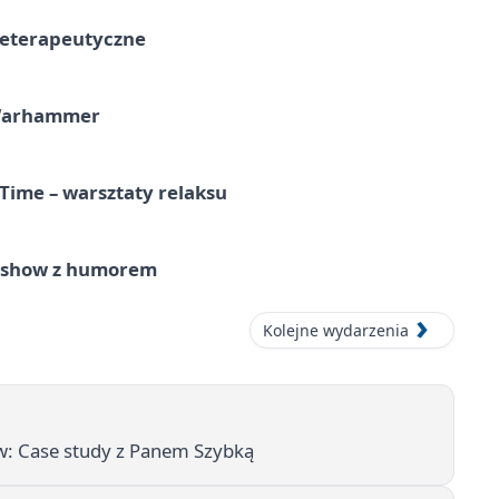
teterapeutyczne
 Warhammer
Time – warsztaty relaksu
e show z humorem
Kolejne wydarzenia
w: Case study z Panem Szybką