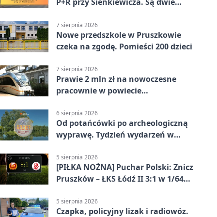
P+R przy Sienkiewicza. Są dwie
stawki
7 sierpnia 2026
Nowe przedszkole w Pruszkowie
czeka na zgodę. Pomieści 200 dzieci
7 sierpnia 2026
Prawie 2 mln zł na nowoczesne
pracownie w powiecie
pruszkowskim
6 sierpnia 2026
Od potańcówki po archeologiczną
wyprawę. Tydzień wydarzeń w
Pruszkowie
5 sierpnia 2026
[PIŁKA NOŻNA] Puchar Polski: Znicz
Pruszków – ŁKS Łódź II 3:1 w 1/64
finału
5 sierpnia 2026
Czapka, policyjny lizak i radiowóz.