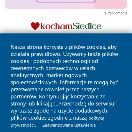
autopromocja
Nasza strona korzysta z plików cookies, aby
działała prawidłowo. Używamy także plików
cookies i podobnych technologii od
zewnętrznych dostawców w celach
analitycznych, marketingowych i
Copyright © 2026 wpruszkowie.pl Wszystkie prawa
społecznościowych. Informacje te mogą być
zastrzeżone.
przetwarzane również przez naszych
partnerów. Kontynuując korzystanie ze
strony lub klikając „Przechodzę do serwisu",
Polityka
Polityka
News
Autorzy
wyrażasz zgodę na użycie dodatkowych
Prywatności
Cookies
plików cookies zgodnie z naszą
polityką
.
.
prywatności
Zaawansowane ustawienia