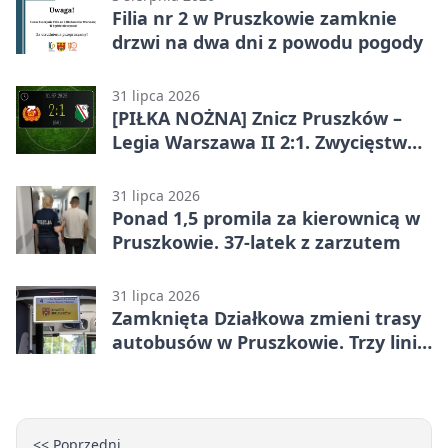
Filia nr 2 w Pruszkowie zamknie
drzwi na dwa dni z powodu pogody
31 lipca 2026
[PIŁKA NOŻNA] Znicz Pruszków –
Legia Warszawa II 2:1. Zwycięstwo
w Betclic 2. lidze po golu w 87.
minucie
31 lipca 2026
Ponad 1,5 promila za kierownicą w
Pruszkowie. 37-latek z zarzutem
31 lipca 2026
Zamknięta Działkowa zmieni trasy
autobusów w Pruszkowie. Trzy linie
pojadą objazdem
<< Poprzedni