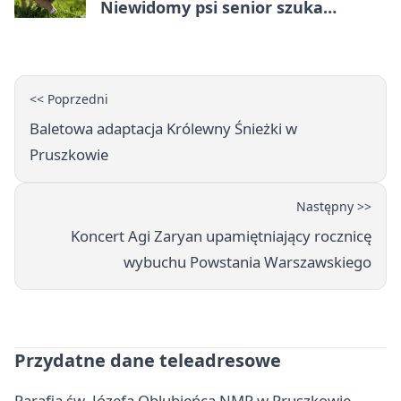
Niewidomy psi senior szuka
opiekuna
<< Poprzedni
Baletowa adaptacja Królewny Śnieżki w
Pruszkowie
Następny >>
Koncert Agi Zaryan upamiętniający rocznicę
wybuchu Powstania Warszawskiego
Przydatne dane teleadresowe
Parafia św. Józefa Oblubieńca NMP w Pruszkowie -