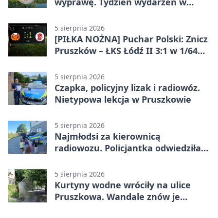
wyprawę. Tydzień wydarzeń w
Pruszkowie
5 sierpnia 2026
[PIŁKA NOŻNA] Puchar Polski: Znicz
Pruszków – ŁKS Łódź II 3:1 w 1/64
finału
5 sierpnia 2026
Czapka, policyjny lizak i radiowóz.
Nietypowa lekcja w Pruszkowie
5 sierpnia 2026
Najmłodsi za kierownicą
radiowozu. Policjantka odwiedziła
żłobek w Pruszkowie
5 sierpnia 2026
Kurtyny wodne wróciły na ulice
Pruszkowa. Wandale znów je
niszczą