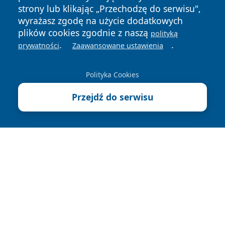
strony lub klikając „Przechodzę do serwisu",
wyrażasz zgodę na użycie dodatkowych
plików cookies zgodnie z naszą
polityką
.
.
prywatności
Zaawansowane ustawienia
Copyright © 2026 wpruszkowie.pl Wszystkie prawa
zastrzeżone.
Polityka Cookies
Przejdź do serwisu
Polityka
Polityka
News
Autorzy
Prywatności
Cookies