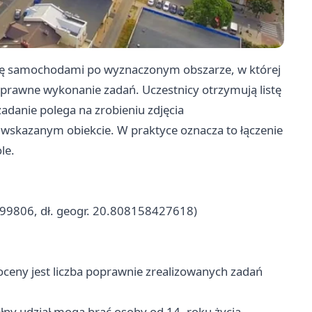
 się samochodami po wyznaczonym obszarze, w której
poprawne wykonanie zadań. Uczestnicy otrzymują listę
danie polega na zrobieniu zdjęcia
wskazanym obiekcie. W praktyce oznacza to łączenie
le.
599806, dł. geogr. 20.808158427618)
eny jest liczba poprawnie zrealizowanych zadań
łny udział mogą brać osoby od 14. roku życia.