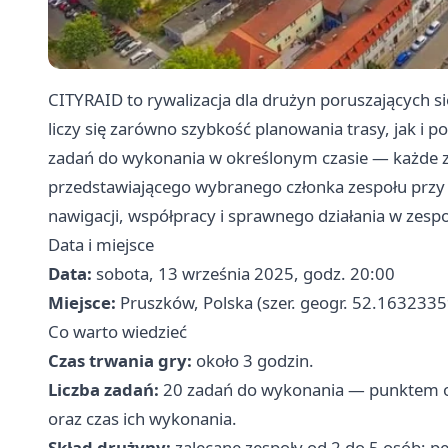
CITYRAID to rywalizacja dla drużyn poruszających
liczy się zarówno szybkość planowania trasy, jak i 
zadań do wykonania w określonym czasie — każde za
przedstawiającego wybranego członka zespołu przy 
nawigacji, współpracy i sprawnego działania w zespo
Data i miejsce
Data:
sobota, 13 września 2025, godz. 20:00
Miejsce:
Pruszków, Polska (szer. geogr. 52.163233
Co warto wiedzieć
Czas trwania gry:
około 3 godzin.
Liczba zadań:
20 zadań do wykonania — punktem oc
oraz czas ich wykonania.
Skład drużyny:
zalecane zespoły od 2 do 5 osób; pe