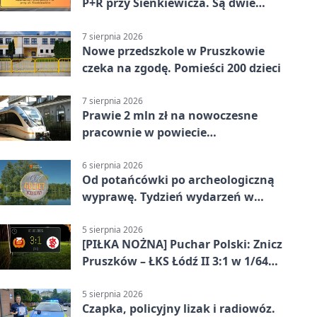
P+R przy Sienkiewicza. Są dwie
stawki
7 sierpnia 2026
Nowe przedszkole w Pruszkowie
czeka na zgodę. Pomieści 200 dzieci
7 sierpnia 2026
Prawie 2 mln zł na nowoczesne
pracownie w powiecie
pruszkowskim
6 sierpnia 2026
Od potańcówki po archeologiczną
wyprawę. Tydzień wydarzeń w
Pruszkowie
5 sierpnia 2026
[PIŁKA NOŻNA] Puchar Polski: Znicz
Pruszków – ŁKS Łódź II 3:1 w 1/64
finału
5 sierpnia 2026
Czapka, policyjny lizak i radiowóz.