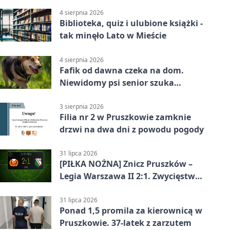
4 sierpnia 2026
Biblioteka, quiz i ulubione książki -
tak minęło Lato w Mieście
4 sierpnia 2026
Fafik od dawna czeka na dom.
Niewidomy psi senior szuka
opiekuna
3 sierpnia 2026
Filia nr 2 w Pruszkowie zamknie
drzwi na dwa dni z powodu pogody
31 lipca 2026
[PIŁKA NOŻNA] Znicz Pruszków –
Legia Warszawa II 2:1. Zwycięstwo
w Betclic 2. lidze po golu w 87.
minucie
31 lipca 2026
Ponad 1,5 promila za kierownicą w
Pruszkowie. 37-latek z zarzutem