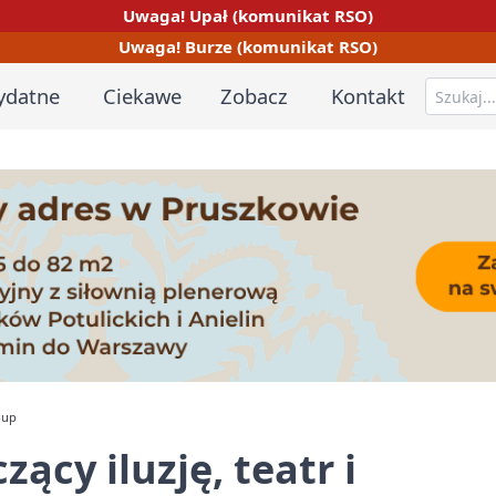
Uwaga! Upał (komunikat RSO)
Uwaga! Burze (komunikat RSO)
ydatne
Ciekawe
Zobacz
Kontakt
-up
ący iluzję, teatr i