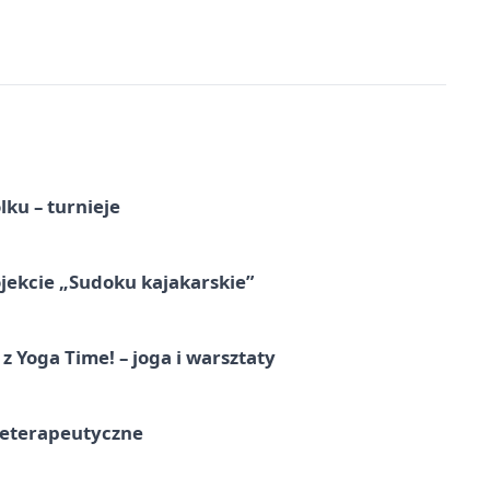
ku – turnieje
jekcie „Sudoku kajakarskie”
z Yoga Time! – joga i warsztaty
teterapeutyczne