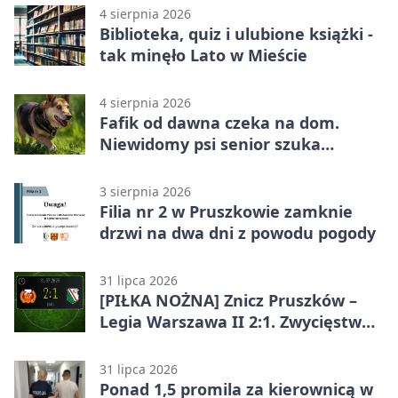
4 sierpnia 2026
Biblioteka, quiz i ulubione książki -
tak minęło Lato w Mieście
4 sierpnia 2026
Fafik od dawna czeka na dom.
Niewidomy psi senior szuka
opiekuna
3 sierpnia 2026
Filia nr 2 w Pruszkowie zamknie
drzwi na dwa dni z powodu pogody
31 lipca 2026
[PIŁKA NOŻNA] Znicz Pruszków –
Legia Warszawa II 2:1. Zwycięstwo
w Betclic 2. lidze po golu w 87.
minucie
31 lipca 2026
Ponad 1,5 promila za kierownicą w