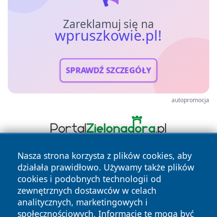
Zareklamuj się na
wpruszkowie.pl!
SPRAWDŹ SZCZEGÓŁY
autopromocja
Nasza strona korzysta z plików cookies, aby
działała prawidłowo. Używamy także plików
cookies i podobnych technologii od
zewnętrznych dostawców w celach
analitycznych, marketingowych i
społecznościowych. Informacje te mogą być
Copyright © 2026 wpruszkowie.pl Wszystkie prawa