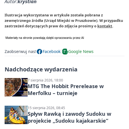
Autor:
krystian
Ilustracja wykorzystana w artykule została pobrana z
zewnętrznego źródła (Urząd Miejski w Pruszkowie). W przypadku
zastrzeżeń dotyczących praw do zdjęcia prosimy o
kontakt
.
Zaobserwuj nas!
Facebook
Google News
Nadchodzące wydarzenia
7 sierpnia 2026, 18:00
MTG The Hobbit Prerelease w
Merfolku – turnieje
15 sierpnia 2026, 08:45
Spływ Rawką i zawody Sudoku w
projekcie „Sudoku kajakarskie”