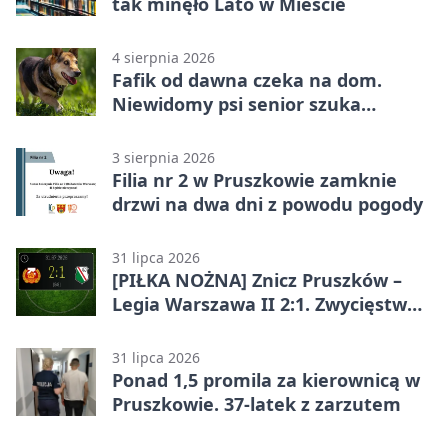
tak minęło Lato w Mieście
4 sierpnia 2026
Fafik od dawna czeka na dom.
Niewidomy psi senior szuka
opiekuna
3 sierpnia 2026
Filia nr 2 w Pruszkowie zamknie
drzwi na dwa dni z powodu pogody
31 lipca 2026
[PIŁKA NOŻNA] Znicz Pruszków –
Legia Warszawa II 2:1. Zwycięstwo
w Betclic 2. lidze po golu w 87.
minucie
31 lipca 2026
Ponad 1,5 promila za kierownicą w
Pruszkowie. 37-latek z zarzutem