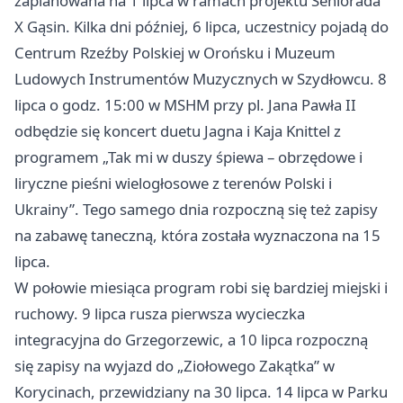
zaplanowana na 1 lipca w ramach projektu Seniorada
X Gąsin. Kilka dni później, 6 lipca, uczestnicy pojadą do
Centrum Rzeźby Polskiej w Orońsku i Muzeum
Ludowych Instrumentów Muzycznych w Szydłowcu. 8
lipca o godz. 15:00 w MSHM przy pl. Jana Pawła II
odbędzie się koncert duetu Jagna i Kaja Knittel z
programem „Tak mi w duszy śpiewa – obrzędowe i
liryczne pieśni wielogłosowe z terenów Polski i
Ukrainy”. Tego samego dnia rozpoczną się też zapisy
na zabawę taneczną, która została wyznaczona na 15
lipca.
W połowie miesiąca program robi się bardziej miejski i
ruchowy. 9 lipca rusza pierwsza wycieczka
integracyjna do Grzegorzewic, a 10 lipca rozpoczną
się zapisy na wyjazd do „Ziołowego Zakątka” w
Korycinach, przewidziany na 30 lipca. 14 lipca w Parku