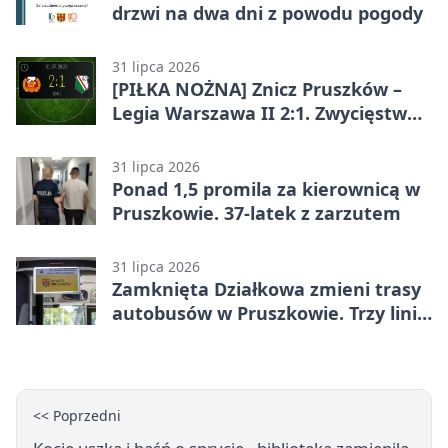
drzwi na dwa dni z powodu pogody
31 lipca 2026
[PIŁKA NOŻNA] Znicz Pruszków –
Legia Warszawa II 2:1. Zwycięstwo
w Betclic 2. lidze po golu w 87.
minucie
31 lipca 2026
Ponad 1,5 promila za kierownicą w
Pruszkowie. 37-latek z zarzutem
31 lipca 2026
Zamknięta Działkowa zmieni trasy
autobusów w Pruszkowie. Trzy linie
pojadą objazdem
<< Poprzedni