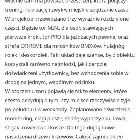
właśnie tam ma powstać przestrzeń, która połączy
trening, rekreację i zwykłe miejskie spędzanie czasu.
W projekcie przewidziano trzy wyraźnie rozdzielone
części. Będzie tor MINI dla osób stawiających
pierwsze kroki, tor PRO dla jeżdżących pewniej oraz
strefa EXTREME dla miłośników BMX-ów, hulajnóg,
rolek i deskorolek. Taki układ daje szansę, by z obiektu
korzystali zarówno najmłodsi, jak i bardziej
doświadczeni użytkownicy, bez wchodzenia sobie w
drogę na jednym, wspólnym odcinku.
W otoczeniu toru pojawią się także elementy, które
często decydują o tym, czy miejsce rzeczywiście żyje
po południu i w weekendy. Zaplanowano oświetlenie,
monitoring, ciągi piesze, strefę wypoczynku, ławki,
stojaki rowerowe i kosze. Do tego dojdą nowe
nasadzenia drzew i krzewów. Całość zajmie około