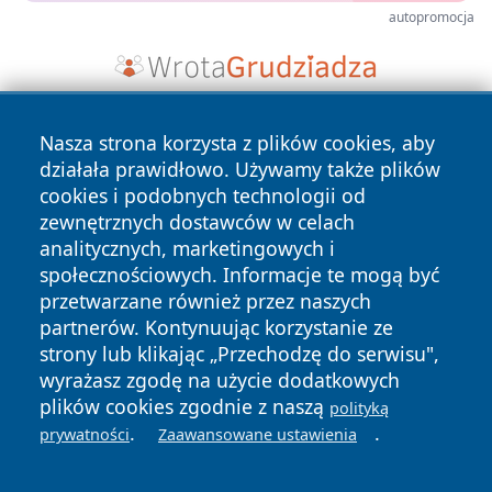
autopromocja
Nasza strona korzysta z plików cookies, aby
działała prawidłowo. Używamy także plików
cookies i podobnych technologii od
zewnętrznych dostawców w celach
analitycznych, marketingowych i
Copyright © 2026 wpruszkowie.pl Wszystkie prawa
społecznościowych. Informacje te mogą być
zastrzeżone.
przetwarzane również przez naszych
partnerów. Kontynuując korzystanie ze
strony lub klikając „Przechodzę do serwisu",
Polityka
Polityka
News
Autorzy
wyrażasz zgodę na użycie dodatkowych
Prywatności
Cookies
plików cookies zgodnie z naszą
polityką
.
.
prywatności
Zaawansowane ustawienia