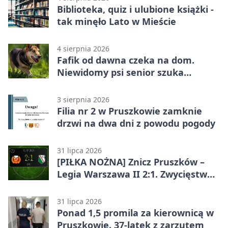
Biblioteka, quiz i ulubione książki -
tak minęło Lato w Mieście
4 sierpnia 2026
Fafik od dawna czeka na dom.
Niewidomy psi senior szuka
opiekuna
3 sierpnia 2026
Filia nr 2 w Pruszkowie zamknie
drzwi na dwa dni z powodu pogody
31 lipca 2026
[PIŁKA NOŻNA] Znicz Pruszków –
Legia Warszawa II 2:1. Zwycięstwo
w Betclic 2. lidze po golu w 87.
minucie
31 lipca 2026
Ponad 1,5 promila za kierownicą w
Pruszkowie. 37-latek z zarzutem