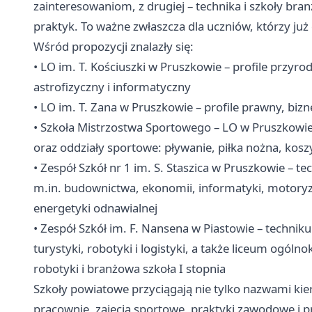
zainteresowaniom, z drugiej – technika i szkoły br
praktyk. To ważne zwłaszcza dla uczniów, którzy już
Wśród propozycji znalazły się:
• LO im. T. Kościuszki w Pruszkowie – profile przy
astrofizyczny i informatyczny
• LO im. T. Zana w Pruszkowie – profile prawny, bi
• Szkoła Mistrzostwa Sportowego – LO w Pruszkowie 
oraz oddziały sportowe: pływanie, piłka nożna, kos
• Zespół Szkół nr 1 im. S. Staszica w Pruszkowie – t
m.in. budownictwa, ekonomii, informatyki, motoryz
energetyki odnawialnej
• Zespół Szkół im. F. Nansena w Piastowie – techniku
turystyki, robotyki i logistyki, a także liceum ogól
robotyki i branżowa szkoła I stopnia
Szkoły powiatowe przyciągają nie tylko nazwami kie
pracownie, zajęcia sportowe, praktyki zawodowe i p