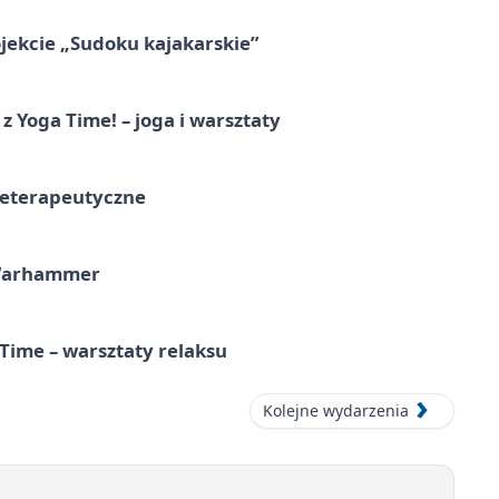
jekcie „Sudoku kajakarskie”
z Yoga Time! – joga i warsztaty
teterapeutyczne
 Warhammer
Time – warsztaty relaksu
Kolejne wydarzenia