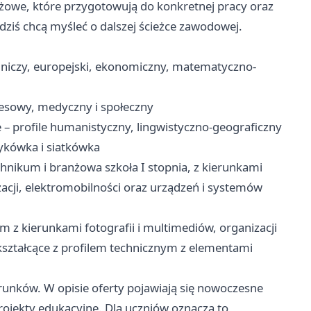
anżowe, które przygotowują do konkretnej pracy oraz
 dziś chcą myśleć o dalszej ścieżce zawodowej.
rodniczy, europejski, ekonomiczny, matematyczno-
znesowy, medyczny i społeczny
– profile humanistyczny, lingwistyczno-geograficzny
zykówka i siatkówka
echnikum i branżowa szkoła I stopnia, z kierunkami
acji, elektromobilności oraz urządzeń i systemów
m z kierunkami fotografii i multimediów, organizacji
nokształcące z profilem technicznym z elementami
runków. W opisie oferty pojawiają się nowoczesne
rojekty edukacyjne. Dla uczniów oznacza to