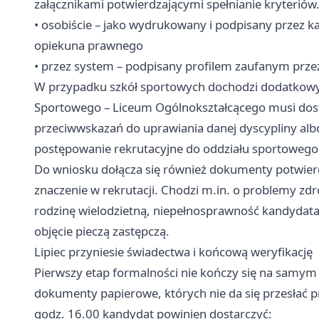
załącznikami potwierdzającymi spełnianie kryteriów
• osobiście – jako wydrukowany i podpisany przez k
opiekuna prawnego
• przez system – podpisany profilem zaufanym przez
W przypadku szkół sportowych dochodzi dodatkowy
Sportowego – Liceum Ogólnokształcącego musi dost
przeciwwskazań do uprawiania danej dyscypliny al
postępowanie rekrutacyjne do oddziału sportowego n
Do wniosku dołącza się również dokumenty potwierd
znaczenie w rekrutacji. Chodzi m.in. o problemy zd
rodzinę wielodzietną, niepełnosprawność kandydat
objęcie pieczą zastępczą.
Lipiec przyniesie świadectwa i końcową weryfikację
Pierwszy etap formalności nie kończy się na samym 
dokumenty papierowe, których nie da się przesłać pr
godz. 16.00 kandydat powinien dostarczyć: