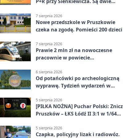
P+R przy Sienkiewicza. Są dwie
stawki
7 sierpnia 2026
Nowe przedszkole w Pruszkowie
czeka na zgodę. Pomieści 200 dzieci
7 sierpnia 2026
Prawie 2 mln zł na nowoczesne
pracownie w powiecie
pruszkowskim
6 sierpnia 2026
Od potańcówki po archeologiczną
wyprawę. Tydzień wydarzeń w
Pruszkowie
5 sierpnia 2026
[PIŁKA NOŻNA] Puchar Polski: Znicz
Pruszków – ŁKS Łódź II 3:1 w 1/64
finału
5 sierpnia 2026
Czapka, policyjny lizak i radiowóz.