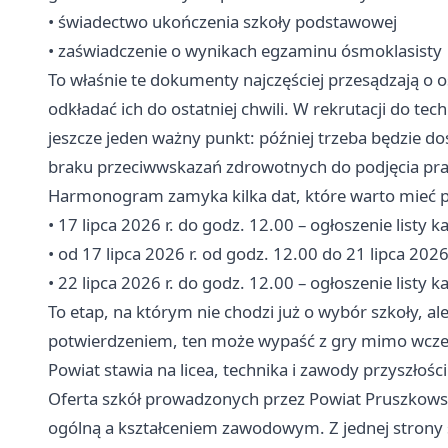
• świadectwo ukończenia szkoły podstawowej
• zaświadczenie o wynikach egzaminu ósmoklasisty
To właśnie te dokumenty najczęściej przesądzają o o
odkładać ich do ostatniej chwili. W rekrutacji do te
jeszcze jeden ważny punkt: później trzeba będzie do
braku przeciwwskazań zdrowotnych do podjęcia pra
Harmonogram zamyka kilka dat, które warto mieć p
• 17 lipca 2026 r. do godz. 12.00 – ogłoszenie list
• od 17 lipca 2026 r. od godz. 12.00 do 21 lipca 2026
• 22 lipca 2026 r. do godz. 12.00 – ogłoszenie listy
To etap, na którym nie chodzi już o wybór szkoły, al
potwierdzeniem, ten może wypaść z gry mimo wcześni
Powiat stawia na licea, technika i zawody przyszłości
Oferta szkół prowadzonych przez Powiat Pruszkowski
ogólną a kształceniem zawodowym. Z jednej strony 