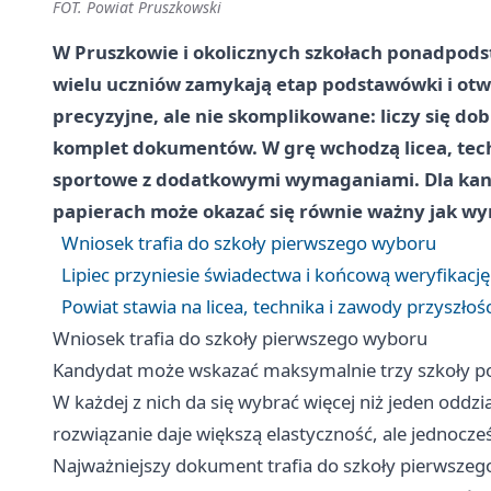
FOT. Powiat Pruszkowski
W Pruszkowie i okolicznych szkołach ponadpodst
wielu uczniów zamykają etap podstawówki i otwi
precyzyjne, ale nie skomplikowane: liczy się d
komplet dokumentów. W grę wchodzą licea, techn
sportowe z dodatkowymi wymaganiami. Dla ka
papierach może okazać się równie ważny jak wy
Wniosek trafia do szkoły pierwszego wyboru
Lipiec przyniesie świadectwa i końcową weryfikację
Powiat stawia na licea, technika i zawody przyszłośc
Wniosek trafia do szkoły pierwszego wyboru
Kandydat może wskazać maksymalnie trzy szkoły p
W każdej z nich da się wybrać więcej niż jeden oddzia
rozwiązanie daje większą elastyczność, ale jednoc
Najważniejszy dokument trafia do szkoły pierwszeg