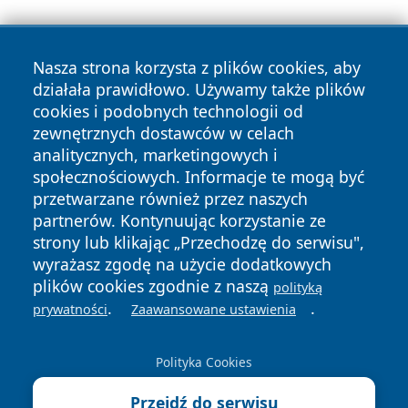
Nasza strona korzysta z plików cookies, aby
działała prawidłowo. Używamy także plików
cookies i podobnych technologii od
zewnętrznych dostawców w celach
Copyright © 2026 wpruszkowie.pl Wszystkie prawa
analitycznych, marketingowych i
zastrzeżone.
społecznościowych. Informacje te mogą być
przetwarzane również przez naszych
partnerów. Kontynuując korzystanie ze
Polityka
Polityka
News
Autorzy
strony lub klikając „Przechodzę do serwisu",
Prywatności
Cookies
wyrażasz zgodę na użycie dodatkowych
plików cookies zgodnie z naszą
polityką
.
.
prywatności
Zaawansowane ustawienia
Polityka Cookies
Przejdź do serwisu