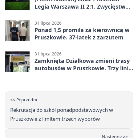
Legia Warszawa II 2:1. Zwycięstwo
w Betclic 2. lidze po golu w 87.
minucie
31 lipca 2026
Ponad 1,5 promila za kierownicą w
Pruszkowie. 37-latek z zarzutem
31 lipca 2026
Zamknięta Działkowa zmieni trasy
autobusów w Pruszkowie. Trzy linie
pojadą objazdem
<< Poprzedni
Rekrutacja do szkół ponadpodstawowych w
Pruszkowie z limitem trzech wyborów
Następny >>