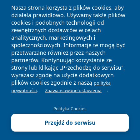
Nasza strona korzysta z plików cookies, aby
działała prawidłowo. Używamy także plików
cookies i podobnych technologii od
zewnętrznych dostawców w celach
Copyright © 2026 wpruszkowie.pl Wszystkie prawa
analitycznych, marketingowych i
zastrzeżone.
społecznościowych. Informacje te mogą być
przetwarzane również przez naszych
partnerów. Kontynuując korzystanie ze
Polityka
Polityka
News
Autorzy
strony lub klikając „Przechodzę do serwisu",
Prywatności
Cookies
wyrażasz zgodę na użycie dodatkowych
plików cookies zgodnie z naszą
polityką
.
.
prywatności
Zaawansowane ustawienia
Polityka Cookies
Przejdź do serwisu