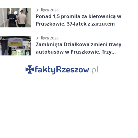
w Betclic 2. lidze po golu w 87.
minucie
31 lipca 2026
Ponad 1,5 promila za kierownicą w
Pruszkowie. 37-latek z zarzutem
31 lipca 2026
Zamknięta Działkowa zmieni trasy
autobusów w Pruszkowie. Trzy
linie pojadą objazdem