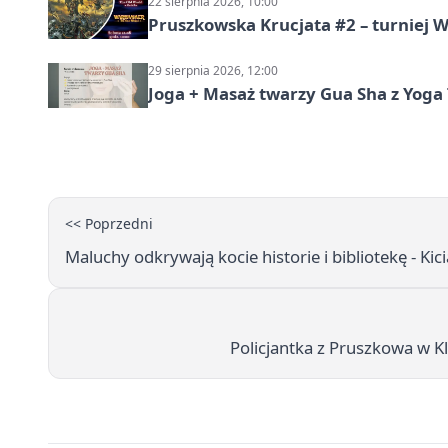
22 sierpnia 2026, 10:00
Pruszkowska Krucjata #2 – turniej
29 sierpnia 2026, 12:00
Joga + Masaż twarzy Gua Sha z Yoga 
<< Poprzedni
Maluchy odkrywają kocie historie i bibliotekę - Kicia
Policjantka z Pruszkowa w Kl