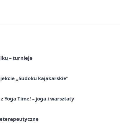
ku – turnieje
jekcie „Sudoku kajakarskie”
z Yoga Time! – joga i warsztaty
teterapeutyczne