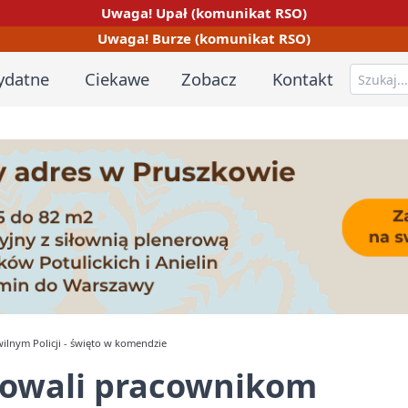
Uwaga! Upał (komunikat RSO)
Uwaga! Burze (komunikat RSO)
ydatne
Ciekawe
Zobacz
Kontakt
lnym Policji - święto w komendzie
kowali pracownikom