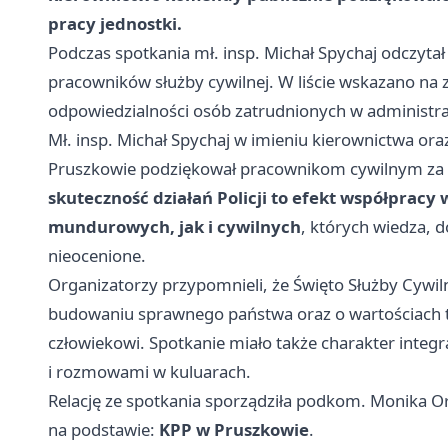
pracy jednostki.
Podczas spotkania mł. insp. Michał Spychaj odczytał
pracowników służby cywilnej. W liście wskazano na z
odpowiedzialności osób zatrudnionych w administrac
Mł. insp. Michał Spychaj w imieniu kierownictwa or
Pruszkowie podziękował pracownikom cywilnym za ic
skuteczność działań Policji to efekt współprac
mundurowych, jak i cywilnych
, których wiedza, 
nieocenione.
Organizatorzy przypomnieli, że Święto Służby Cywiln
budowaniu sprawnego państwa oraz o wartościach ta
człowiekowi. Spotkanie miało także charakter integ
i rozmowami w kuluarach.
Relację ze spotkania sporządziła podkom. Monika Or
na podstawie:
KPP w Pruszkowie
.