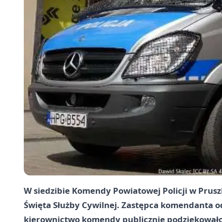
W siedzibie Komendy Powiatowej Policji w Pruszk
Święta Służby Cywilnej. Zastępca komendanta odc
kierownictwo komendy publicznie podziękowało