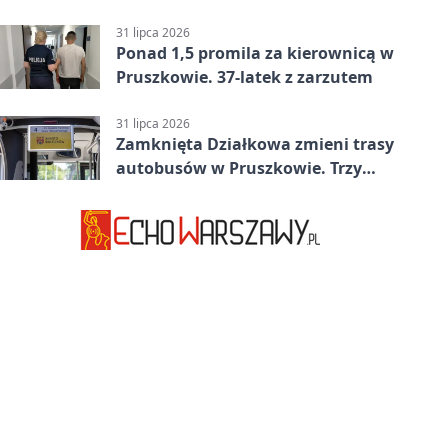
w Betclic 2. lidze po golu w 87.
minucie
31 lipca 2026
Ponad 1,5 promila za kierownicą w
Pruszkowie. 37-latek z zarzutem
31 lipca 2026
Zamknięta Działkowa zmieni trasy
autobusów w Pruszkowie. Trzy
linie pojadą objazdem