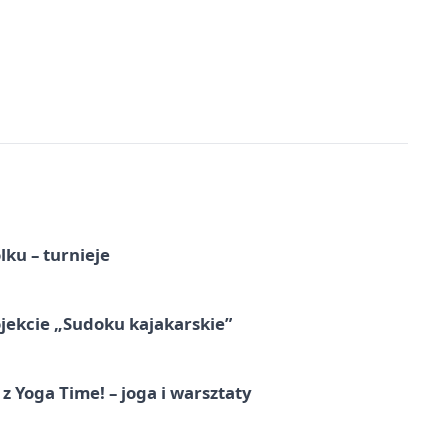
ku – turnieje
jekcie „Sudoku kajakarskie”
z Yoga Time! – joga i warsztaty