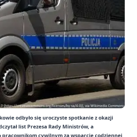
owie odbyło się uroczyste spotkanie z okazji
zytał list Prezesa Rady Ministrów, a
 pracownikom cywilnym za wsparcie codziennej