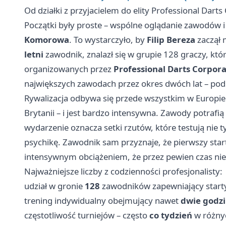
Od działki z przyjacielem do elity Professional Dart
Początki były proste – wspólne oglądanie zawodów i
Komorowa
. To wystarczyło, by
Filip Bereza
zaczął 
letni
zawodnik, znalazł się w grupie 128 graczy, kt
organizowanych przez
Professional Darts Corpora
największych zawodach przez okres dwóch lat – 
Rywalizacja odbywa się przede wszystkim w Europie –
Brytanii – i jest bardzo intensywna. Zawody potrafią
wydarzenie oznacza setki rzutów, które testują nie t
psychikę. Zawodnik sam przyznaje, że pierwszy start 
intensywnym obciążeniem, że przez pewien czas nie
Najważniejsze liczby z codzienności profesjonalisty:
udział w gronie
128
zawodników zapewniający start
trening indywidualny obejmujący nawet
dwie godzi
częstotliwość turniejów – często
co tydzień
w różnyc