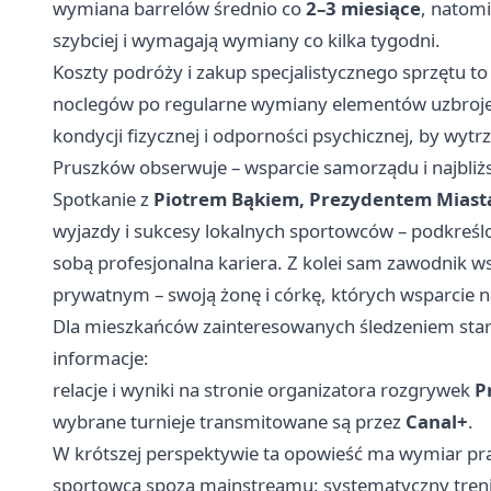
wymiana barrelów średnio co
2–3 miesiące
, natomi
szybciej i wymagają wymiany co kilka tygodni.
Koszty podróży i zakup specjalistycznego sprzętu to
noclegów po regularne wymiany elementów uzbrojen
kondycji fizycznej i odporności psychicznej, by wyt
Pruszków obserwuje – wsparcie samorządu i najbliż
Spotkanie z
Piotrem Bąkiem, Prezydentem Miast
wyjazdy i sukcesy lokalnych sportowców – podkreślon
sobą profesjonalna kariera. Z kolei sam zawodnik w
prywatnym – swoją żonę i córkę, których wsparcie 
Dla mieszkańców zainteresowanych śledzeniem startó
informacje:
relacje i wyniki na stronie organizatora rozgrywek
P
wybrane turnieje transmitowane są przez
Canal+
.
W krótszej perspektywie ta opowieść ma wymiar pra
sportowca spoza mainstreamu: systematyczny trening