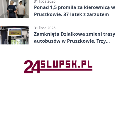
minucie
31 lipca 2026
Ponad 1,5 promila za kierownicą w
Pruszkowie. 37-latek z zarzutem
31 lipca 2026
Zamknięta Działkowa zmieni trasy
autobusów w Pruszkowie. Trzy
linie pojadą objazdem