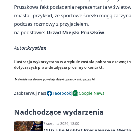
Pruszkowa fakt posiadania reprezentanta w światow
miasta i przykład, że sportowe ścieżki mogą zaczynać
podczas rozmowy z przyjacielem.
na podstawie:
Urząd Miejski Pruszków
.
Autor:
krystian
Ilustracja wykorzystana w artykule została pobrana z zewnętr
dotyczących praw do zdjęcia prosimy o
kontakt
.
Zaobserwuj nas!
Facebook
Google News
Nadchodzące wydarzenia
7 sierpnia 2026, 18:00
MTG The Hobbit Prerelease w Merfol