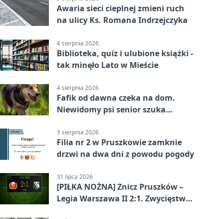
Awaria sieci cieplnej zmieni ruch
na ulicy Ks. Romana Indrzejczyka
4 sierpnia 2026
Biblioteka, quiz i ulubione książki -
tak minęło Lato w Mieście
4 sierpnia 2026
Fafik od dawna czeka na dom.
Niewidomy psi senior szuka
opiekuna
3 sierpnia 2026
Filia nr 2 w Pruszkowie zamknie
drzwi na dwa dni z powodu pogody
31 lipca 2026
[PIŁKA NOŻNA] Znicz Pruszków –
Legia Warszawa II 2:1. Zwycięstwo
w Betclic 2. lidze po golu w 87.