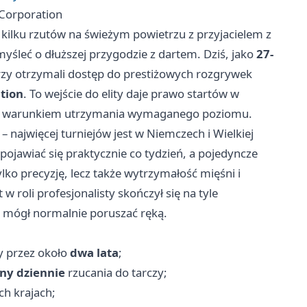
s Corporation
 kilku rzutów na świeżym powietrzu z przyjacielem z
myśleć o dłuższej przygodzie z dartem. Dziś, jako
27-
órzy otrzymali dostęp do prestiżowych rozgrywek
tion
. To wejście do elity daje prawo startów w
pod warunkiem utrzymania wymaganego poziomu.
 najwięcej turniejów jest w Niemczech i Wielkiej
 pojawiać się praktycznie co tydzień, a pojedyncze
ylko precyzję, lecz także wytrzymałość mięśni i
w roli profesjonalisty skończył się na tyle
 mógł normalnie poruszać ręką.
y przez około
dwa lata
;
ny dziennie
rzucania do tarczy;
h krajach;