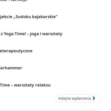
jekcie „Sudoku kajakarskie”
z Yoga Time! – joga i warsztaty
teterapeutyczne
 Warhammer
Time – warsztaty relaksu
Kolejne wydarzenia