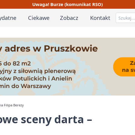
Uwaga! Burze (komunikat RSO)
ydatne
Ciekawe
Zobacz
Kontakt
a Filipa Berezy
owe sceny darta –