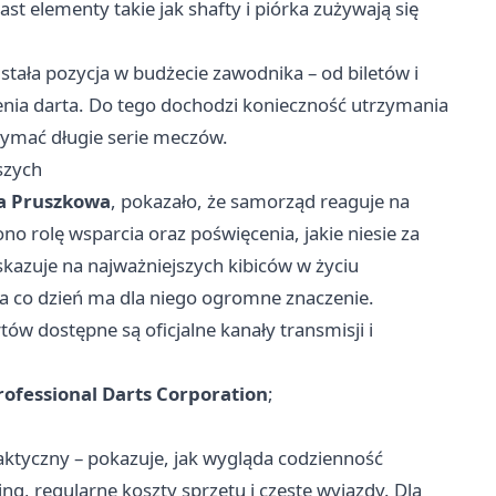
ast elementy takie jak shafty i piórka zużywają się
 stała pozycja w budżecie zawodnika – od biletów i
ia darta. Do tego dochodzi konieczność utrzymania
rzymać długie serie meczów.
szych
a Pruszkowa
, pokazało, że samorząd reaguje na
o rolę wsparcia oraz poświęcenia, jakie niesie za
skazuje na najważniejszych kibiców w życiu
na co dzień ma dla niego ogromne znaczenie.
w dostępne są oficjalne kanały transmisji i
rofessional Darts Corporation
;
ktyczny – pokazuje, jak wygląda codzienność
, regularne koszty sprzętu i częste wyjazdy. Dla