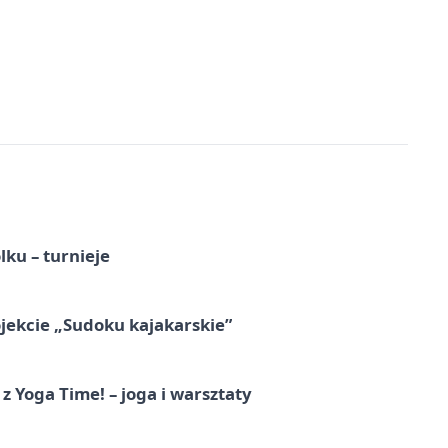
ku – turnieje
jekcie „Sudoku kajakarskie”
z Yoga Time! – joga i warsztaty