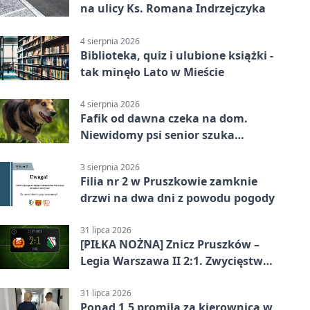
na ulicy Ks. Romana Indrzejczyka
4 sierpnia 2026
Biblioteka, quiz i ulubione książki -
tak minęło Lato w Mieście
4 sierpnia 2026
Fafik od dawna czeka na dom.
Niewidomy psi senior szuka
opiekuna
3 sierpnia 2026
Filia nr 2 w Pruszkowie zamknie
drzwi na dwa dni z powodu pogody
31 lipca 2026
[PIŁKA NOŻNA] Znicz Pruszków –
Legia Warszawa II 2:1. Zwycięstwo
w Betclic 2. lidze po golu w 87.
minucie
31 lipca 2026
Ponad 1,5 promila za kierownicą w