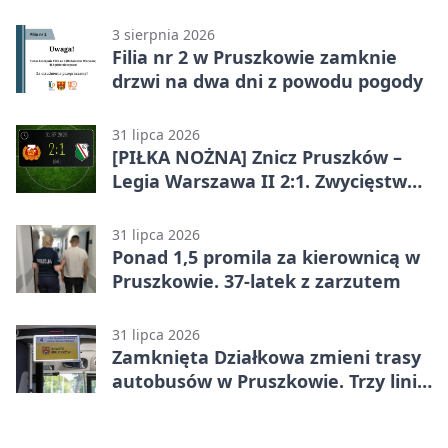
opiekuna
3 sierpnia 2026
Filia nr 2 w Pruszkowie zamknie
drzwi na dwa dni z powodu pogody
31 lipca 2026
[PIŁKA NOŻNA] Znicz Pruszków –
Legia Warszawa II 2:1. Zwycięstwo
w Betclic 2. lidze po golu w 87.
minucie
31 lipca 2026
Ponad 1,5 promila za kierownicą w
Pruszkowie. 37-latek z zarzutem
31 lipca 2026
Zamknięta Działkowa zmieni trasy
autobusów w Pruszkowie. Trzy linie
pojadą objazdem