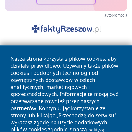
autopromocja
Nasza strona korzysta z plików cookies, aby
działała prawidłowo. Używamy także plików
cookies i podobnych technologii od
zewnętrznych dostawców w celach
Copyright © 2026 wpruszkowie.pl Wszystkie prawa
analitycznych, marketingowych i
zastrzeżone.
społecznościowych. Informacje te mogą być
przetwarzane również przez naszych
partnerów. Kontynuując korzystanie ze
Polityka
Polityka
News
Autorzy
strony lub klikając „Przechodzę do serwisu",
Prywatności
Cookies
wyrażasz zgodę na użycie dodatkowych
plików cookies zgodnie z naszą
polityką