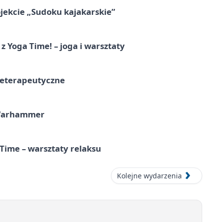
jekcie „Sudoku kajakarskie”
z Yoga Time! – joga i warsztaty
teterapeutyczne
 Warhammer
Time – warsztaty relaksu
Kolejne wydarzenia