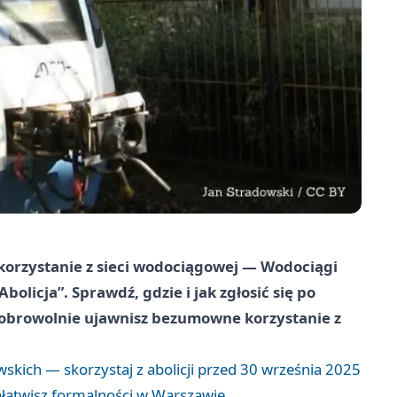
korzystanie z sieci wodociągowej — Wodociągi
licja”. Sprawdź, gdzie i jak zgłosić się po
 dobrowolnie ujawnisz bezumowne korzystanie z
kich — skorzystaj z abolicji przed 30 września 2025
ałatwisz formalności w Warszawie