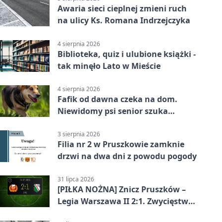
Awaria sieci cieplnej zmieni ruch
na ulicy Ks. Romana Indrzejczyka
4 sierpnia 2026
Biblioteka, quiz i ulubione książki -
tak minęło Lato w Mieście
4 sierpnia 2026
Fafik od dawna czeka na dom.
Niewidomy psi senior szuka
opiekuna
3 sierpnia 2026
Filia nr 2 w Pruszkowie zamknie
drzwi na dwa dni z powodu pogody
31 lipca 2026
[PIŁKA NOŻNA] Znicz Pruszków –
Legia Warszawa II 2:1. Zwycięstwo
w Betclic 2. lidze po golu w 87.