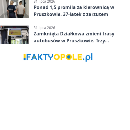
minucie
31 lipca 2026
Ponad 1,5 promila za kierownicą w
Pruszkowie. 37-latek z zarzutem
31 lipca 2026
Zamknięta Działkowa zmieni trasy
autobusów w Pruszkowie. Trzy
linie pojadą objazdem