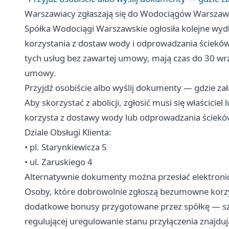
Warszawiacy zgłaszają się do Wodociągów Warszawsk
Spółka Wodociągi Warszawskie ogłosiła kolejne wy
korzystania z dostaw wody i odprowadzania ścieków.
tych usług bez zawartej umowy, mają czas do 30 wrz
umowy.
Przyjdź osobiście albo wyślij dokumenty — gdzie za
Aby skorzystać z abolicji, zgłosić musi się właścici
korzysta z dostawy wody lub odprowadzania ściekó
Dziale Obsługi Klienta:
• pl. Starynkiewicza 5
• ul. Zaruskiego 4
Alternatywnie dokumenty można przesłać elektronic
Osoby, które dobrowolnie zgłoszą bezumowne korzy
dodatkowe bonusy przygotowane przez spółkę — szc
regulującej uregulowanie stanu przyłączenia znajdu