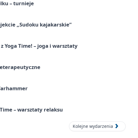
ku – turnieje
jekcie „Sudoku kajakarskie”
z Yoga Time! – joga i warsztaty
teterapeutyczne
 Warhammer
Time – warsztaty relaksu
Kolejne wydarzenia