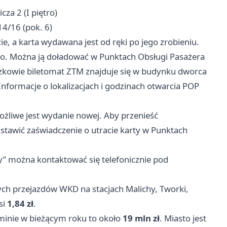
za 2 (I piętro)
14/16 (pok. 6)
e, a karta wydawana jest od ręki po jego zrobieniu.
owo. Można ją doładować w Punktach Obsługi Pasażera
kowie biletomat ZTM znajduje się w budynku dworca
nformacje o lokalizacjach i godzinach otwarcia POP
możliwe jest wydanie nowej. Aby przenieść
stawić zaświadczenie o utracie karty w Punktach
y” można kontaktować się telefonicznie pod
h przejazdów WKD na stacjach Malichy, Tworki,
si
1,84 zł
.
minie w bieżącym roku to około
19 mln zł
. Miasto jest