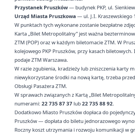
Przystanek Pruszków
— budynek PKP, ul. Sienkiewic
Urząd Miasta Pruszkowa
— ul. J.I. Kraszewskiego 
W punktach tych wykonane zostanie bezpłatne zdjęci
Karta „Bilet Metropolitalny” jest ważna beztermin
ZTM (POP) oraz w każdym biletomacie ZTM. W Prusz
kolejowego PKP Pruszków, przy kasach biletowych. I
podaje ZTM Warszawa.
W razie zgubienia, kradzieży lub zniszczenia karty 
niewykorzystane środki na nową kartę, trzeba przed
Obsługi Pasażera ZTM.
W sprawach związanych z Kartą „Bilet Metropolitaln
numerami:
22 735 87 37
lub
22 735 88 92
.
Dodatkowo Miasto Pruszków dopłaca do pojedynczyc
Pruszków — dopłata do biletu jednorazowego wyno
Roczny koszt utrzymania i rozwoju komunikacji w g