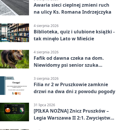
Awaria sieci cieplnej zmieni ruch
na ulicy Ks. Romana Indrzejczyka
4 sierpnia 2026
Biblioteka, quiz i ulubione książki -
tak minęło Lato w Mieście
4 sierpnia 2026
Fafik od dawna czeka na dom.
Niewidomy psi senior szuka
opiekuna
3 sierpnia 2026
Filia nr 2 w Pruszkowie zamknie
drzwi na dwa dni z powodu pogody
31 lipca 2026
[PIŁKA NOŻNA] Znicz Pruszków –
Legia Warszawa II 2:1. Zwycięstwo
w Betclic 2. lidze po golu w 87.