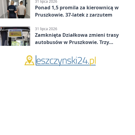
minucie
31 lipca 2026
Ponad 1,5 promila za kierownicą w
Pruszkowie. 37-latek z zarzutem
31 lipca 2026
Zamknięta Działkowa zmieni trasy
autobusów w Pruszkowie. Trzy
linie pojadą objazdem