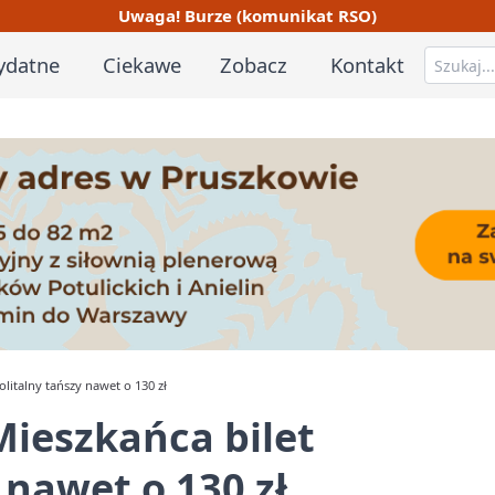
Uwaga! Burze (komunikat RSO)
ydatne
Ciekawe
Zobacz
Kontakt
litalny tańszy nawet o 130 zł
ieszkańca bilet
 nawet o 130 zł