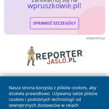
wpruszkowie.pl!
SPRAWDŹ SZCZEGÓŁY
autopromocja
Nasza strona korzysta z plików cookies, aby
działała prawidłowo. Używamy także plików
cookies i podobnych technologii od
zewnętrznych dostawców w celach
Copyright © 2026 wpruszkowie.pl Wszystkie prawa