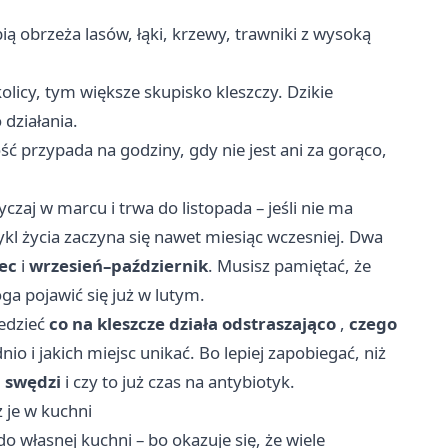
bią obrzeża lasów, łąki, krzewy, trawniki z wysoką
kolicy, tym większe skupisko kleszczy. Dzikie
 działania.
ć przypada na godziny, gdy nie jest ani za gorąco,
zaj w marcu i trwa do listopada – jeśli nie ma
 cykl życia zaczyna się nawet miesiąc wczesniej. Dwa
ec
i
wrzesień–październik
. Musisz pamiętać, że
oga pojawić się już w lutym.
iedzieć
co na kleszcze działa odstraszająco
,
czego
nio i jakich miejsc unikać. Bo lepiej zapobiegać, niż
u swędzi
i czy to już czas na antybiotyk.
 je w kuchni
o własnej kuchni – bo okazuje się, że wiele