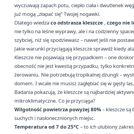
wyczuwają zapach potu, ciepło ciała i dwutlenek węgl
już mogą „złapać się” Twojej nogawki.
Dlatego wiedza
co odstrasza kleszcze
,
czego nie l
nie tylko na leśne wyprawy, ale i na codzienny space
szybciej, niż się spodziewasz – nawet jeśli nie postaw
Jakie warunki przyciągają kleszcze sprawdź kiedy ata
Kleszcze nie pojawiają się przypadkiem – one doskona
obecność nie jest kwestią przypadku, tylko konkre
żerowaniu. Nie potrzebują tropikalnej dżungli – wys
domem. I wcale nie musisz zagłębiać się w gęsty la
Badania pokazują, że kleszcze są najbardziej aktyw
mikroklimatyczne. Co je przyciąga?
Wilgotność powietrza powyżej 80%
– kleszcze są 
suchych i nasłonecznionych miejsc.
Temperatura od 7 do 25°C
– to ich ulubiony zakres