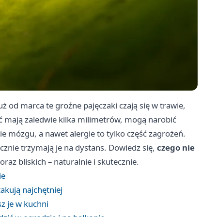
Już od marca te groźne pajęczaki czają się w trawie,
 mają zaledwie kilka milimetrów, mogą narobić
e mózgu, a nawet alergie to tylko część zagrożeń.
tecznie trzymają je na dystans. Dowiedz się,
czego nie
 oraz bliskich – naturalnie i skutecznie.
ie
akują najchętniej
z je w kuchni