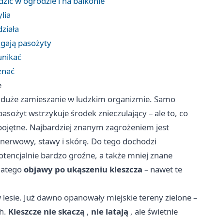
dzić w ogrodzie i na balkonie
ylia
ziała
ągają pasożyty
unikać
znać
e
iać duże zamieszanie w ludzkim organizmie. Samo
sożyt wstrzykuje środek znieczulający – ale to, co
 obojętne. Najbardziej znanym zagrożeniem jest
 nerwowy, stawy i skórę. Do tego dochodzi
otencjalnie bardzo groźne, a także mniej znane
dlatego
objawy po ukąszeniu kleszcza
– nawet te
w lesie. Już dawno opanowały miejskie tereny zielone –
ch.
Kleszcze nie skaczą
,
nie latają
, ale świetnie