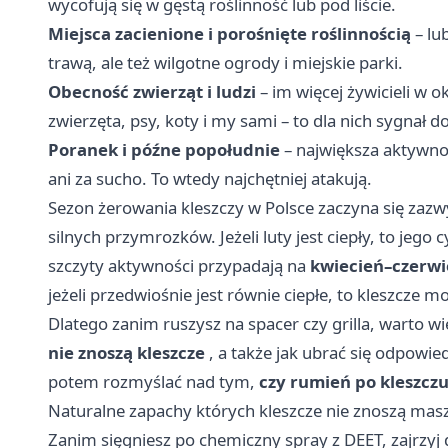
wycofują się w gęstą roślinność lub pod liście.
Miejsca zacienione i porośnięte roślinnością
– lu
trawą, ale też wilgotne ogrody i miejskie parki.
Obecność zwierząt i ludzi
– im więcej żywicieli w o
zwierzęta, psy, koty i my sami – to dla nich sygnał do
Poranek i późne popołudnie
– największa aktywnoś
ani za sucho. To wtedy najchętniej atakują.
Sezon żerowania kleszczy w Polsce zaczyna się zazwyc
silnych przymrozków. Jeżeli luty jest ciepły, to jego
szczyty aktywności przypadają na
kwiecień–czerwi
jeżeli przedwiośnie jest równie ciepłe, to kleszcze m
Dlatego zanim ruszysz na spacer czy grilla, warto w
nie znoszą kleszcze
, a także jak ubrać się odpowied
potem rozmyślać nad tym,
czy rumień po kleszcz
Naturalne zapachy których kleszcze nie znoszą masz
Zanim sięgniesz po chemiczny spray z DEET, zajrzyj d