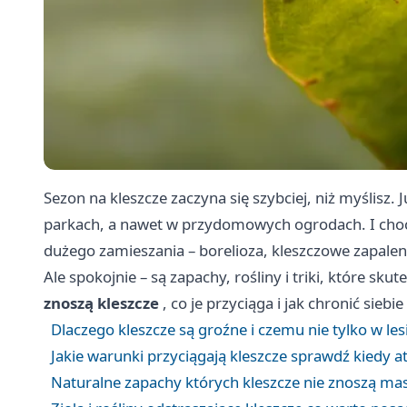
Sezon na kleszcze zaczyna się szybciej, niż myślisz. 
parkach, a nawet w przydomowych ogrodach. I choć
dużego zamieszania – borelioza, kleszczowe zapaleni
Ale spokojnie – są zapachy, rośliny i triki, które sku
znoszą kleszcze
, co je przyciąga i jak chronić siebie
Dlaczego kleszcze są groźne i czemu nie tylko w les
Jakie warunki przyciągają kleszcze sprawdź kiedy at
Naturalne zapachy których kleszcze nie znoszą mas