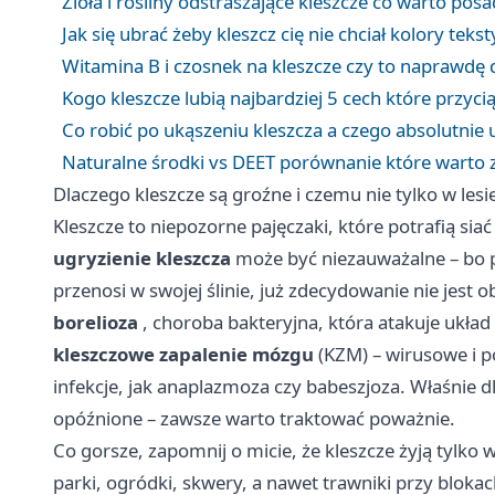
Zioła i rośliny odstraszające kleszcze co warto posa
Jak się ubrać żeby kleszcz cię nie chciał kolory tekst
Witamina B i czosnek na kleszcze czy to naprawdę d
Kogo kleszcze lubią najbardziej 5 cech które przyci
Co robić po ukąszeniu kleszcza a czego absolutnie 
Naturalne środki vs DEET porównanie które warto 
Dlaczego kleszcze są groźne i czemu nie tylko w lesi
Kleszcze to niepozorne pajęczaki, które potrafią s
ugryzienie kleszcza
może być niezauważalne – bo pa
przenosi w swojej ślinie, już zdecydowanie nie jest
borelioza
, choroba bakteryjna, która atakuje układ
kleszczowe zapalenie mózgu
(KZM) – wirusowe i p
infekcje, jak anaplazmoza czy babeszjoza. Właśnie 
opóźnione – zawsze warto traktować poważnie.
Co gorsze, zapomnij o micie, że kleszcze żyją tylko 
parki, ogródki, skwery, a nawet trawniki przy bloka