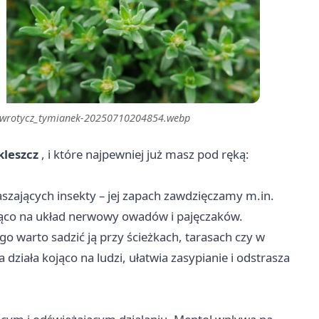
da_wrotycz_tymianek-20250710204854.webp
kleszcz
, i które najpewniej już masz pod ręką:
aszających insekty – jej zapach zawdzięczamy m.in.
niąco na układ nerwowy owadów i pajęczaków.
go warto sadzić ją przy ścieżkach, tarasach czy w
iała kojąco na ludzi, ułatwia zasypianie i odstrasza