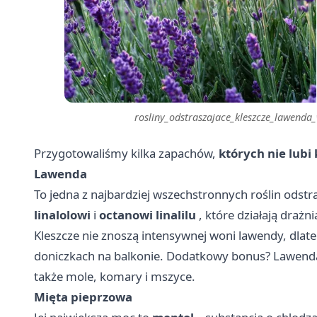
rosliny_odstraszajace_kleszcze_lawen
Przygotowaliśmy kilka zapachów,
których nie lubi 
Lawenda
To jedna z najbardziej wszechstronnych roślin odstr
linalolowi
i
octanowi linalilu
, które działają draż
Kleszcze nie znoszą intensywnej woni lawendy, dlate
doniczkach na balkonie. Dodatkowy bonus? Lawenda dz
także mole, komary i mszyce.
Mięta pieprzowa