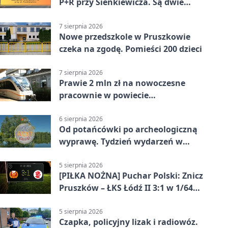
P+R przy Sienkiewicza. Są dwie
stawki
7 sierpnia 2026
Nowe przedszkole w Pruszkowie
czeka na zgodę. Pomieści 200 dzieci
7 sierpnia 2026
Prawie 2 mln zł na nowoczesne
pracownie w powiecie
pruszkowskim
6 sierpnia 2026
Od potańcówki po archeologiczną
wyprawę. Tydzień wydarzeń w
Pruszkowie
5 sierpnia 2026
[PIŁKA NOŻNA] Puchar Polski: Znicz
Pruszków – ŁKS Łódź II 3:1 w 1/64
finału
5 sierpnia 2026
Czapka, policyjny lizak i radiowóz.