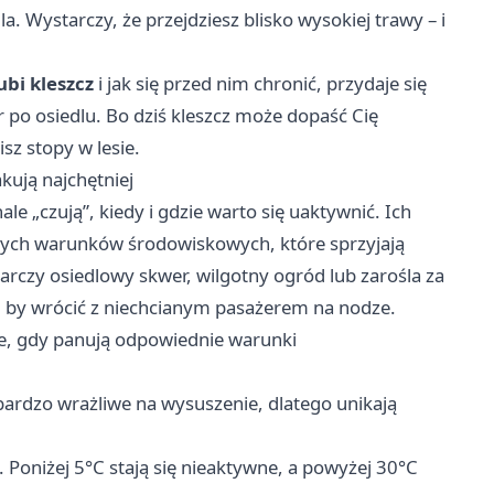
a. Wystarczy, że przejdziesz blisko wysokiej trawy – i
ubi kleszcz
i jak się przed nim chronić, przydaje się
r po osiedlu. Bo dziś kleszcz może dopaść Cię
isz stopy w lesie.
kują najchętniej
le „czują”, kiedy i gdzie warto się uaktywnić. Ich
tnych warunków środowiskowych, które sprzyjają
tarczy osiedlowy skwer, wilgotny ogród lub zarośla za
s, by wrócić z niechcianym pasażerem na nodze.
ne, gdy panują odpowiednie warunki
bardzo wrażliwe na wysuszenie, dlatego unikają
. Poniżej 5°C stają się nieaktywne, a powyżej 30°C