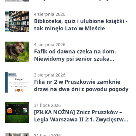
4 sierpnia 2026
Biblioteka, quiz i ulubione książki -
tak minęło Lato w Mieście
4 sierpnia 2026
Fafik od dawna czeka na dom.
Niewidomy psi senior szuka
opiekuna
3 sierpnia 2026
Filia nr 2 w Pruszkowie zamknie
drzwi na dwa dni z powodu pogody
31 lipca 2026
[PIŁKA NOŻNA] Znicz Pruszków –
Legia Warszawa II 2:1. Zwycięstwo
w Betclic 2. lidze po golu w 87.
minucie
31 lipca 2026