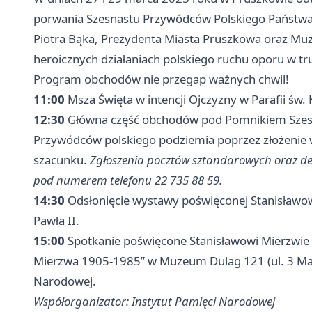
porwania Szesnastu Przywódców Polskiego Państwa
Piotra Bąka, Prezydenta Miasta Pruszkowa oraz Mu
heroicznych działaniach polskiego ruchu oporu w tr
Program obchodów nie przegap ważnych chwil!
11:00
Msza Święta w intencji Ojczyzny w Parafii św.
12:30
Główna część obchodów pod Pomnikiem Szesna
Przywódców polskiego podziemia poprzez złożenie 
szacunku.
Zgłoszenia pocztów sztandarowych oraz d
pod numerem telefonu 22 735 88 59.
14:30
Odsłonięcie wystawy poświęconej Stanisławow
Pawła II.
15:00
Spotkanie poświęcone Stanisławowi Mierzwie 
Mierzwa 1905-1985” w Muzeum Dulag 121 (ul. 3 Maj
Narodowej.
Współorganizator: Instytut Pamięci Narodowej