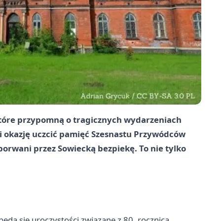
które przypomną o tragicznych wydarzeniach
li okazję uczcić pamięć Szesnastu Przywódców
porwani przez Sowiecką bezpiekę. To nie tylko
dą się uroczystości związane z 80. rocznicą