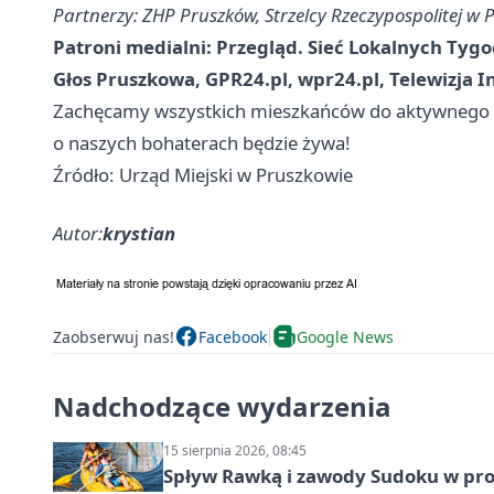
Partnerzy: ZHP Pruszków, Strzelcy Rzeczypospolitej w 
Patroni medialni: Przegląd. Sieć Lokalnych Tyg
Głos Pruszkowa, GPR24.pl, wpr24.pl, Telewizja 
Zachęcamy wszystkich mieszkańców do aktywnego u
o naszych bohaterach będzie żywa!
Źródło: Urząd Miejski w Pruszkowie
Autor:
krystian
Zaobserwuj nas!
Facebook
Google News
Nadchodzące wydarzenia
15 sierpnia 2026, 08:45
Spływ Rawką i zawody Sudoku w pro