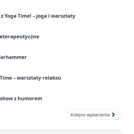
z Yoga Time! – joga i warsztaty
teterapeutyczne
 Warhammer
Time – warsztaty relaksu
e show z humorem
Kolejne wydarzenia