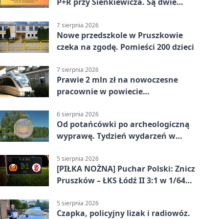
P+R przy Sienkiewicza. Są dwie
stawki
7 sierpnia 2026
Nowe przedszkole w Pruszkowie
czeka na zgodę. Pomieści 200 dzieci
7 sierpnia 2026
Prawie 2 mln zł na nowoczesne
pracownie w powiecie
pruszkowskim
6 sierpnia 2026
Od potańcówki po archeologiczną
wyprawę. Tydzień wydarzeń w
Pruszkowie
5 sierpnia 2026
[PIŁKA NOŻNA] Puchar Polski: Znicz
Pruszków – ŁKS Łódź II 3:1 w 1/64
finału
5 sierpnia 2026
Czapka, policyjny lizak i radiowóz.