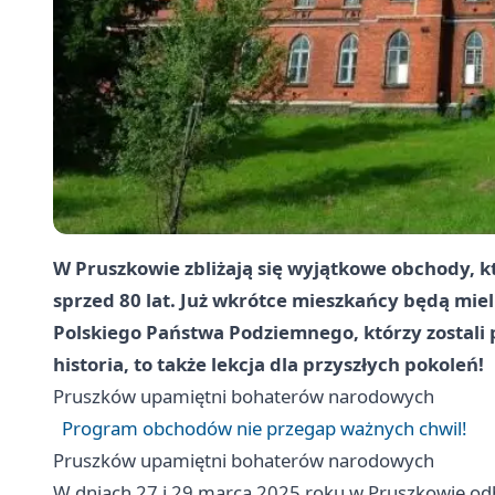
W Pruszkowie zbliżają się wyjątkowe obchody, 
sprzed 80 lat. Już wkrótce mieszkańcy będą mie
Polskiego Państwa Podziemnego, którzy zostali 
historia, to także lekcja dla przyszłych pokoleń!
Pruszków
upamiętni bohaterów narodowych
Program obchodów nie przegap ważnych chwil!
Pruszków
upamiętni bohaterów narodowych
W dniach 27 i 29 marca 2025 roku w Pruszkowie odbę