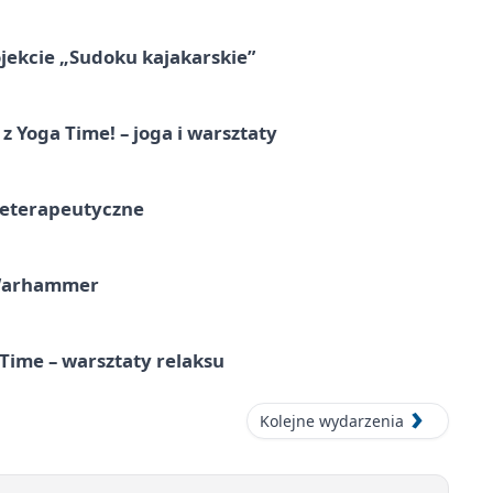
jekcie „Sudoku kajakarskie”
z Yoga Time! – joga i warsztaty
teterapeutyczne
 Warhammer
Time – warsztaty relaksu
Kolejne wydarzenia