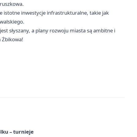
Pruszkowa.
istotne inwestycje infrastrukturalne, takie jak
owalskiego.
est słyszany, a plany rozwoju miasta są ambitne i
a Żbikowa!
ku – turnieje