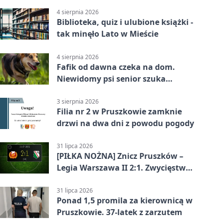
4 sierpnia 2026
Biblioteka, quiz i ulubione książki -
tak minęło Lato w Mieście
4 sierpnia 2026
Fafik od dawna czeka na dom.
Niewidomy psi senior szuka
opiekuna
3 sierpnia 2026
Filia nr 2 w Pruszkowie zamknie
drzwi na dwa dni z powodu pogody
31 lipca 2026
[PIŁKA NOŻNA] Znicz Pruszków –
Legia Warszawa II 2:1. Zwycięstwo
w Betclic 2. lidze po golu w 87.
minucie
31 lipca 2026
Ponad 1,5 promila za kierownicą w
Pruszkowie. 37-latek z zarzutem