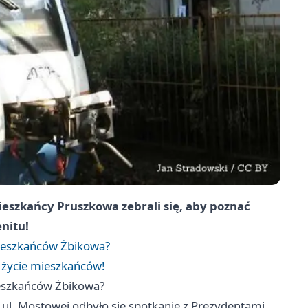
ieszkańcy Pruszkowa zebrali się, aby poznać
enitu!
mieszkańców Żbikowa?
 życie mieszkańców!
ieszkańców Żbikowa?
ul. Mostowej odbyło się spotkanie z Prezydentami