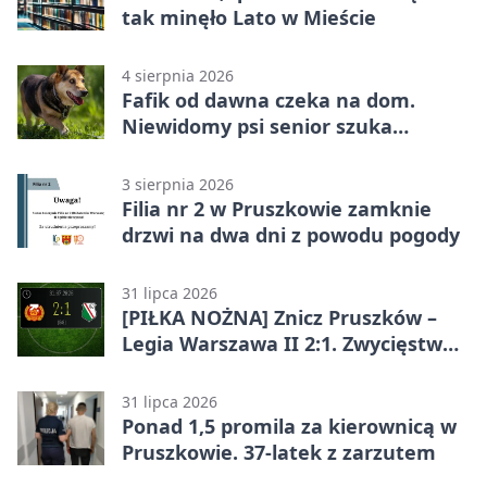
tak minęło Lato w Mieście
4 sierpnia 2026
Fafik od dawna czeka na dom.
Niewidomy psi senior szuka
opiekuna
3 sierpnia 2026
Filia nr 2 w Pruszkowie zamknie
drzwi na dwa dni z powodu pogody
31 lipca 2026
[PIŁKA NOŻNA] Znicz Pruszków –
Legia Warszawa II 2:1. Zwycięstwo
w Betclic 2. lidze po golu w 87.
minucie
31 lipca 2026
Ponad 1,5 promila za kierownicą w
Pruszkowie. 37-latek z zarzutem