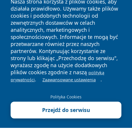
Nasza strona korzysta z plików cookies, aby
działała prawidłowo. Używamy także plików
cookies i podobnych technologii od
zewnętrznych dostawców w celach
analitycznych, marketingowych i
społecznościowych. Informacje te mogą być
Copyright © 2026 wpruszkowie.pl Wszystkie prawa
przetwarzane również przez naszych
zastrzeżone.
partnerów. Kontynuując korzystanie ze
strony lub klikając „Przechodzę do serwisu",
wyrażasz zgodę na użycie dodatkowych
Polityka
Polityka
News
Autorzy
plików cookies zgodnie z naszą
polityką
Prywatności
Cookies
.
.
prywatności
Zaawansowane ustawienia
Polityka Cookies
Przejdź do serwisu