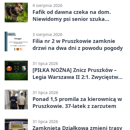
4 sierpnia 2026
Fafik od dawna czeka na dom.
Niewidomy psi senior szuka
opiekuna
3 sierpnia 2026
Filia nr 2 w Pruszkowie zamknie
drzwi na dwa dni z powodu pogody
31 lipca 2026
[PIŁKA NOŻNA] Znicz Pruszków –
Legia Warszawa II 2:1. Zwycięstwo
w Betclic 2. lidze po golu w 87.
minucie
31 lipca 2026
Ponad 1,5 promila za kierownicą w
Pruszkowie. 37-latek z zarzutem
31 lipca 2026
Zamknięta Działkowa zmieni trasy