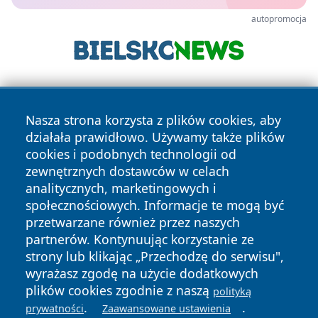
autopromocja
Nasza strona korzysta z plików cookies, aby
działała prawidłowo. Używamy także plików
cookies i podobnych technologii od
zewnętrznych dostawców w celach
Copyright © 2026 wpruszkowie.pl Wszystkie prawa
analitycznych, marketingowych i
zastrzeżone.
społecznościowych. Informacje te mogą być
przetwarzane również przez naszych
partnerów. Kontynuując korzystanie ze
Polityka
Polityka
News
Autorzy
strony lub klikając „Przechodzę do serwisu",
Prywatności
Cookies
wyrażasz zgodę na użycie dodatkowych
plików cookies zgodnie z naszą
polityką
.
.
prywatności
Zaawansowane ustawienia