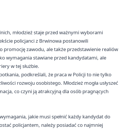
ednich, młodzież staje przed ważnymi wyborami
kście policjanci z Brwinowa postanowili
ko promocję zawodu, ale także przedstawienie realiów
tylko wymagania stawiane przed kandydatami, ale
iery w tej służbie.
kania, podkreślali, że praca w Policji to nie tylko
żliwości rozwoju osobistego. Młodzież mogła usłyszeć
macja, co czyni ją atrakcyjną dla osób pragnących
ymagania, jakie musi spełnić każdy kandydat do
ostać policjantem, należy posiadać co najmniej