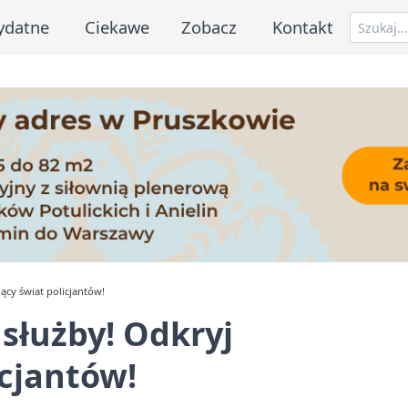
ydatne
Ciekawe
Zobacz
Kontakt
ący świat policjantów!
służby! Odkryj
icjantów!