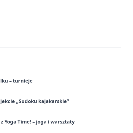
ku – turnieje
jekcie „Sudoku kajakarskie”
z Yoga Time! – joga i warsztaty