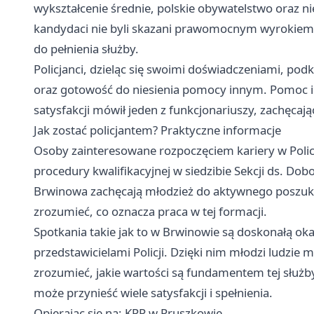
wykształcenie średnie, polskie obywatelstwo oraz n
kandydaci nie byli skazani prawomocnym wyrokiem s
do pełnienia służby.
Policjanci, dzieląc się swoimi doświadczeniami, podk
oraz gotowość do niesienia pomocy innym. Pomoc in
satysfakcji mówił jeden z funkcjonariuszy, zachęcają
Jak zostać policjantem? Praktyczne informacje
Osoby zainteresowane rozpoczęciem kariery w Polic
procedury kwalifikacyjnej w siedzibie Sekcji ds. Do
Brwinowa zachęcają młodzież do aktywnego poszukiw
zrozumieć, co oznacza praca w tej formacji.
Spotkania takie jak to w Brwinowie są doskonałą ok
przedstawicielami Policji. Dzięki nim młodzi ludzie
zrozumieć, jakie wartości są fundamentem tej służby
może przynieść wiele satysfakcji i spełnienia.
Opierając się na: KPP w Pruszkowie