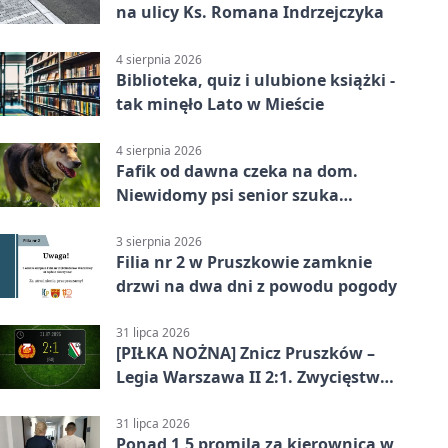
na ulicy Ks. Romana Indrzejczyka
4 sierpnia 2026
Biblioteka, quiz i ulubione książki -
tak minęło Lato w Mieście
4 sierpnia 2026
Fafik od dawna czeka na dom.
Niewidomy psi senior szuka
opiekuna
3 sierpnia 2026
Filia nr 2 w Pruszkowie zamknie
drzwi na dwa dni z powodu pogody
31 lipca 2026
[PIŁKA NOŻNA] Znicz Pruszków –
Legia Warszawa II 2:1. Zwycięstwo
w Betclic 2. lidze po golu w 87.
minucie
31 lipca 2026
Ponad 1,5 promila za kierownicą w