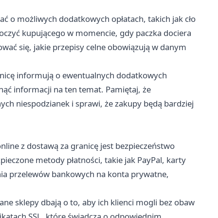
ć o możliwych dodatkowych opłatach, takich jak cło
koczyć kupującego w momencie, gdy paczka dociera
wać się, jakie przepisy celne obowiązują w danym
ranicę informują o ewentualnych dodatkowych
ąć informacji na ten temat. Pamiętaj, że
ch niespodzianek i sprawi, że zakupy będą bardziej
ine z dostawą za granicę jest bezpieczeństwo
zpieczone metody płatności, takie jak PayPal, karty
nia przelewów bankowych na konta prywatne,
ane sklepy dbają o to, aby ich klienci mogli bez obaw
tyfikatach SSL, które świadczą o odpowiednim