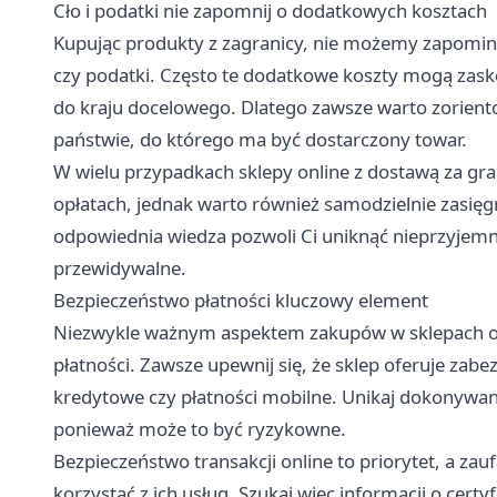
Cło i podatki nie zapomnij o dodatkowych kosztach
Kupując produkty z zagranicy, nie możemy zapomina
czy podatki. Często te dodatkowe koszty mogą zas
do kraju docelowego. Dlatego zawsze warto zoriento
państwie, do którego ma być dostarczony towar.
W wielu przypadkach sklepy online z dostawą za g
opłatach, jednak warto również samodzielnie zasięgn
odpowiednia wiedza pozwoli Ci uniknąć nieprzyjemny
przewidywalne.
Bezpieczeństwo płatności kluczowy element
Niezwykle ważnym aspektem zakupów w sklepach onl
płatności. Zawsze upewnij się, że sklep oferuje zabe
kredytowe czy płatności mobilne. Unikaj dokonywa
ponieważ może to być ryzykowne.
Bezpieczeństwo transakcji online to priorytet, a zauf
korzystać z ich usług. Szukaj więc informacji o cer