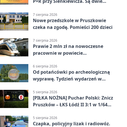
P+R przy Sienkiewicza. Są dwie
stawki
7 sierpnia 2026
Nowe przedszkole w Pruszkowie
czeka na zgodę. Pomieści 200 dzieci
7 sierpnia 2026
Prawie 2 mln zł na nowoczesne
pracownie w powiecie
pruszkowskim
6 sierpnia 2026
Od potańcówki po archeologiczną
wyprawę. Tydzień wydarzeń w
Pruszkowie
5 sierpnia 2026
[PIŁKA NOŻNA] Puchar Polski: Znicz
Pruszków – ŁKS Łódź II 3:1 w 1/64
finału
5 sierpnia 2026
Czapka, policyjny lizak i radiowóz.