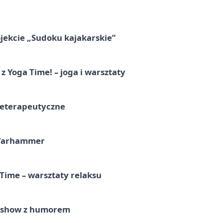
jekcie „Sudoku kajakarskie”
z Yoga Time! – joga i warsztaty
teterapeutyczne
 Warhammer
Time – warsztaty relaksu
e show z humorem