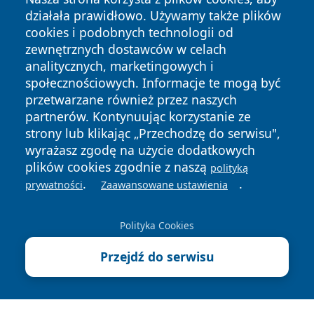
działała prawidłowo. Używamy także plików
cookies i podobnych technologii od
zewnętrznych dostawców w celach
analitycznych, marketingowych i
Copyright © 2026 wpruszkowie.pl Wszystkie prawa
społecznościowych. Informacje te mogą być
zastrzeżone.
przetwarzane również przez naszych
partnerów. Kontynuując korzystanie ze
strony lub klikając „Przechodzę do serwisu",
Polityka
Polityka
News
Autorzy
wyrażasz zgodę na użycie dodatkowych
Prywatności
Cookies
plików cookies zgodnie z naszą
polityką
.
.
prywatności
Zaawansowane ustawienia
Polityka Cookies
Przejdź do serwisu