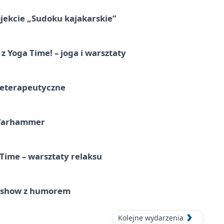
jekcie „Sudoku kajakarskie”
z Yoga Time! – joga i warsztaty
teterapeutyczne
 Warhammer
Time – warsztaty relaksu
e show z humorem
Kolejne wydarzenia