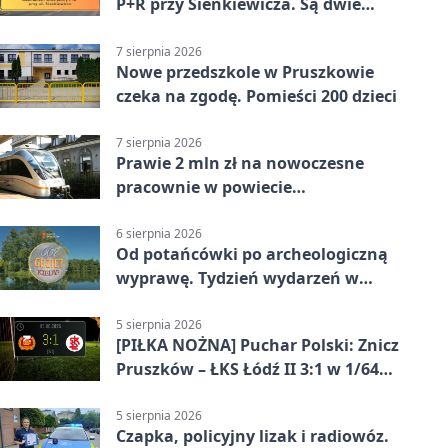
P+R przy Sienkiewicza. Są dwie
stawki
7 sierpnia 2026
Nowe przedszkole w Pruszkowie
czeka na zgodę. Pomieści 200 dzieci
7 sierpnia 2026
Prawie 2 mln zł na nowoczesne
pracownie w powiecie
pruszkowskim
6 sierpnia 2026
Od potańcówki po archeologiczną
wyprawę. Tydzień wydarzeń w
Pruszkowie
5 sierpnia 2026
[PIŁKA NOŻNA] Puchar Polski: Znicz
Pruszków – ŁKS Łódź II 3:1 w 1/64
finału
5 sierpnia 2026
Czapka, policyjny lizak i radiowóz.