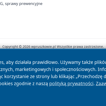
RG, sprawy prewencyjne
Copyright © 2026 wpruszkowie.pl Wszystkie prawa zastrzeżone.
es, aby działała prawidłowo. Używamy także plik
News
Autorzy
Polityka Prywatności
Polityka Cookie
cznych, marketingowych i społecznościowych. Inf
 korzystanie ze strony lub klikając „Przechodzę 
ookies zgodnie z naszą
polityką prywatności
.
Zaaw