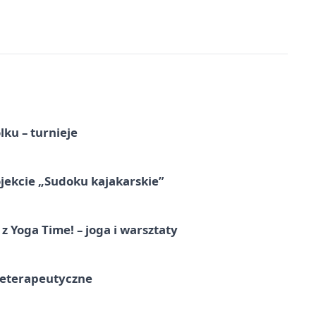
ku – turnieje
jekcie „Sudoku kajakarskie”
z Yoga Time! – joga i warsztaty
teterapeutyczne