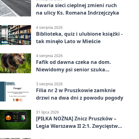
Awaria sieci cieplnej zmieni ruch
na ulicy Ks. Romana Indrzejczyka
4 sierpnia 2026
Biblioteka, quiz i ulubione książki -
tak minęło Lato w Mieście
4 sierpnia 2026
Fafik od dawna czeka na dom.
Niewidomy psi senior szuka
opiekuna
3 sierpnia 2026
Filia nr 2 w Pruszkowie zamknie
drzwi na dwa dni z powodu pogody
31 lipca 2026
[PIŁKA NOŻNA] Znicz Pruszków –
Legia Warszawa II 2:1. Zwycięstwo
w Betclic 2. lidze po golu w 87.