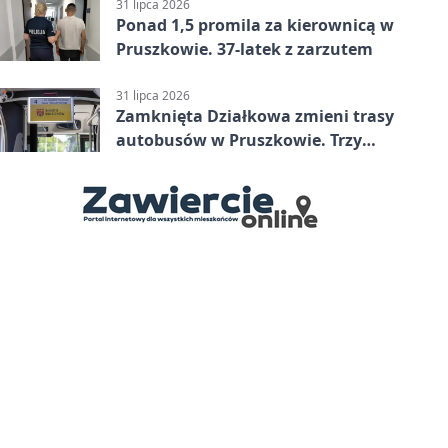
minucie
31 lipca 2026
Ponad 1,5 promila za kierownicą w
Pruszkowie. 37-latek z zarzutem
31 lipca 2026
Zamknięta Działkowa zmieni trasy
autobusów w Pruszkowie. Trzy
linie pojadą objazdem