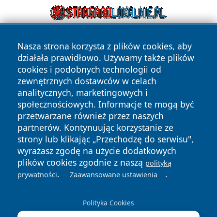
Nasza strona korzysta z plików cookies, aby
działała prawidłowo. Używamy także plików
cookies i podobnych technologii od
zewnętrznych dostawców w celach
analitycznych, marketingowych i
Copyright © 2026 wpruszkowie.pl Wszystkie prawa
społecznościowych. Informacje te mogą być
zastrzeżone.
przetwarzane również przez naszych
partnerów. Kontynuując korzystanie ze
strony lub klikając „Przechodzę do serwisu",
Polityka
Polityka
News
Autorzy
wyrażasz zgodę na użycie dodatkowych
Prywatności
Cookies
plików cookies zgodnie z naszą
polityką
.
.
prywatności
Zaawansowane ustawienia
Polityka Cookies