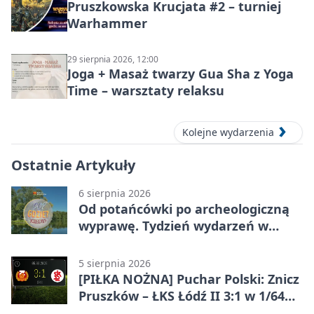
Pruszkowska Krucjata #2 – turniej
Warhammer
29 sierpnia 2026, 12:00
Joga + Masaż twarzy Gua Sha z Yoga
Time – warsztaty relaksu
Kolejne wydarzenia
Ostatnie Artykuły
6 sierpnia 2026
Od potańcówki po archeologiczną
wyprawę. Tydzień wydarzeń w
Pruszkowie
5 sierpnia 2026
[PIŁKA NOŻNA] Puchar Polski: Znicz
Pruszków – ŁKS Łódź II 3:1 w 1/64
finału