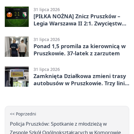
31 lipca 2026
[PIŁKA NOŻNA] Znicz Pruszków –
Legia Warszawa II 2:1. Zwycięstwo
w Betclic 2. lidze po golu w 87.
minucie
31 lipca 2026
Ponad 1,5 promila za kierownicą w
Pruszkowie. 37-latek z zarzutem
31 lipca 2026
Zamknięta Działkowa zmieni trasy
autobusów w Pruszkowie. Trzy linie
pojadą objazdem
<< Poprzedni
Policja Pruszków: Spotkanie z młodzieżą w
Zespole Szkół Ogólnokształcących w Komorowie