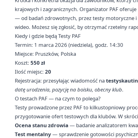
Krótka i konkretna okazja dla zawodników, którzy ch
krajowych i zagranicznych. Organizator PAF oferuje
— od badań zdrowotnych, przez testy motoryczne i 
wideo. Możesz się zgłosić, by otrzymać rzetelny rap
Kiedy i gdzie będą Testy PAF
Termin: 1 marca 2026 (niedziela), godz. 14:30
Miejsce: Pruszków, Polska
Koszt:
550 zł
Ilość miejsc:
20
Rejestracja: przesyłając wiadomość na
testyskaut
datę urodzenia, pozycję na boisku, obecny klub
.
O testach PAF — na czym to polega?
Testy prowadzone przez PAF to kilkustopniowy proc
przygotowanie ofert testowych dla klubów. W skróci
Ocena stanu zdrowia
— badanie analizatorem kw
Test mentalny
— sprawdzenie gotowości psychicznej