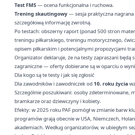
Test FMS
— ocena funkcjonalna i ruchowa.
Trening skautingowy
— sesja praktyczna nagrana 
szczegółową informację zwrotną.
Po testach: obszerny raport (ponad 500 stron materi
treningu piłkarskiego, treningu motorycznego, ćwic
opisem piłkarskim i potencjalnymi propozycjami tr
Organizator deklaruje, że na testy zapraszani będą s
zagraniczne — oferty dobierane są w oparciu o wyni
Dla kogo są te testy i jak się zgłosić
Dla zawodników i zawodniczek od
10. roku życia
wz
Szczególnie poszukiwani: osoby zdeterminowane, maj
bramkarze oraz dziewczyny i kobiety.
Efekty: w 2025 roku PAF pomógł w zmianie barw k
programów grają obecnie w USA, Niemczech, Holand
akademiach. Według organizatorów, w ubiegłym sez