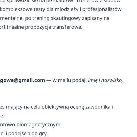
cą sprawdzić się na tle skautów i trenerów z klubów
 kompleksowe testy dla młodzieży i profesjonalistów
mentalne, po trening skautingowy zapisany na
ort i realne propozycje transferowe.
ingowe@gmail.com
— w mailu podaj:
imię i nazwisko,
es mający na celu obiektywną ocenę zawodnika i
e:
antowo-biomagnetycznym.
 i podejścia do gry.