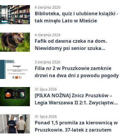
4 sierpnia 2026
Biblioteka, quiz i ulubione książki -
tak minęło Lato w Mieście
4 sierpnia 2026
Fafik od dawna czeka na dom.
Niewidomy psi senior szuka
opiekuna
3 sierpnia 2026
Filia nr 2 w Pruszkowie zamknie
drzwi na dwa dni z powodu pogody
31 lipca 2026
[PIŁKA NOŻNA] Znicz Pruszków –
Legia Warszawa II 2:1. Zwycięstwo
w Betclic 2. lidze po golu w 87.
minucie
31 lipca 2026
Ponad 1,5 promila za kierownicą w
Pruszkowie. 37-latek z zarzutem