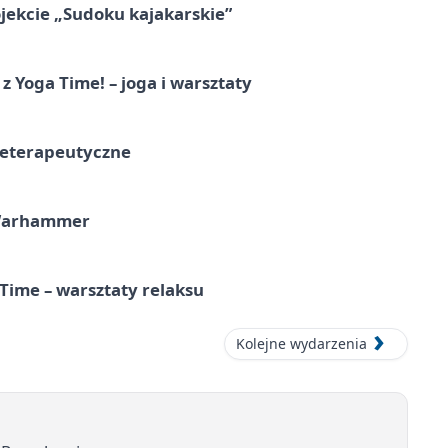
jekcie „Sudoku kajakarskie”
z Yoga Time! – joga i warsztaty
teterapeutyczne
 Warhammer
Time – warsztaty relaksu
Kolejne wydarzenia