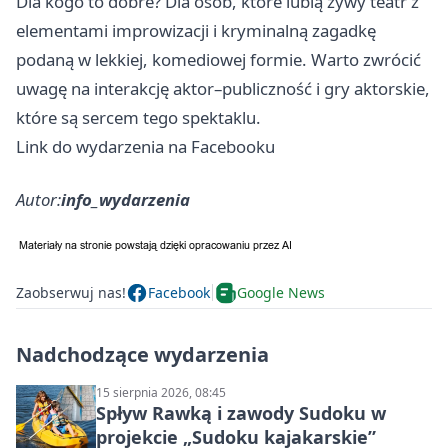
Dla kogo to dobre? Dla osób, które lubią żywy teatr z
elementami improwizacji i kryminalną zagadkę
podaną w lekkiej, komediowej formie. Warto zwrócić
uwagę na interakcję aktor–publiczność i gry aktorskie,
które są sercem tego spektaklu.
Link do wydarzenia na Facebooku
Autor:
info_wydarzenia
Zaobserwuj nas!
Facebook
Google News
Nadchodzące wydarzenia
15 sierpnia 2026, 08:45
Spływ Rawką i zawody Sudoku w
projekcie „Sudoku kajakarskie”