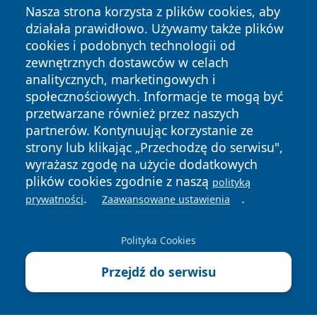
Nasza strona korzysta z plików cookies, aby
działała prawidłowo. Używamy także plików
cookies i podobnych technologii od
zewnętrznych dostawców w celach
analitycznych, marketingowych i
społecznościowych. Informacje te mogą być
przetwarzane również przez naszych
Copyright © 2026 wpruszkowie.pl Wszystkie prawa
partnerów. Kontynuując korzystanie ze
zastrzeżone.
strony lub klikając „Przechodzę do serwisu",
wyrażasz zgodę na użycie dodatkowych
plików cookies zgodnie z naszą
Polityka
Polityka
polityką
News
Autorzy
.
.
Prywatności
Cookies
prywatności
Zaawansowane ustawienia
Polityka Cookies
Przejdź do serwisu