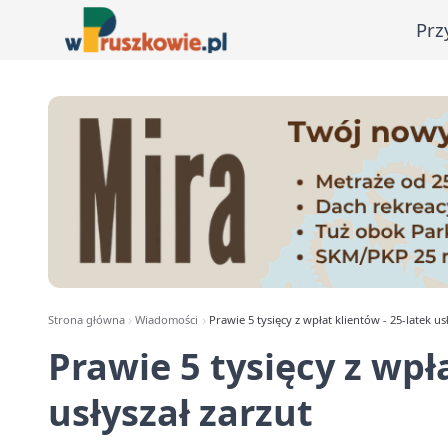
Prz
Strona główna
Wiadomości
Prawie 5 tysięcy z wpłat klientów - 25-latek us
Prawie 5 tysięcy z wpł
usłyszał zarzut