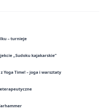
ku – turnieje
jekcie „Sudoku kajakarskie”
z Yoga Time! – joga i warsztaty
teterapeutyczne
 Warhammer