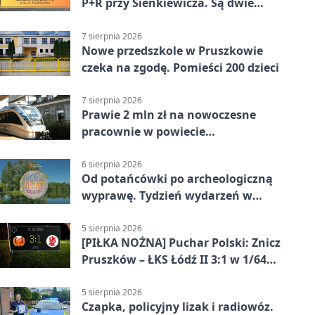
P+R przy Sienkiewicza. Są dwie
stawki
7 sierpnia 2026
Nowe przedszkole w Pruszkowie
czeka na zgodę. Pomieści 200 dzieci
7 sierpnia 2026
Prawie 2 mln zł na nowoczesne
pracownie w powiecie
pruszkowskim
6 sierpnia 2026
Od potańcówki po archeologiczną
wyprawę. Tydzień wydarzeń w
Pruszkowie
5 sierpnia 2026
[PIŁKA NOŻNA] Puchar Polski: Znicz
Pruszków – ŁKS Łódź II 3:1 w 1/64
finału
5 sierpnia 2026
Czapka, policyjny lizak i radiowóz.