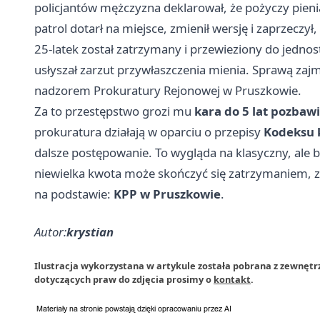
policjantów mężczyzna deklarował, że pożyczy pieni
patrol dotarł na miejsce, zmienił wersję i zaprzeczył
25-latek został zatrzymany i przewieziony do jedno
usłyszał zarzut przywłaszczenia mienia. Sprawą zajmu
nadzorem Prokuratury Rejonowej w Pruszkowie.
Za to przestępstwo grozi mu
kara do 5 lat pozbaw
prokuratura działają w oparciu o przepisy
Kodeksu 
dalsze postępowanie. To wygląda na klasyczny, ale 
niewielka kwota może skończyć się zatrzymaniem, z
na podstawie:
KPP w Pruszkowie
.
Autor:
krystian
Ilustracja wykorzystana w artykule została pobrana z zewnętr
dotyczących praw do zdjęcia prosimy o
kontakt
.