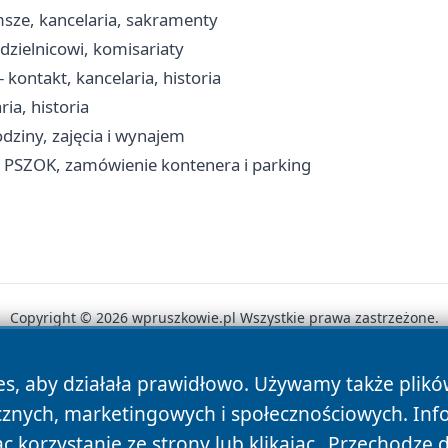
msze, kancelaria, sakramenty
dzielnicowi, komisariaty
kontakt, kancelaria, historia
ia, historia
dziny, zajęcia i wynajem
, PSZOK, zamówienie kontenera i parking
Copyright © 2026 wpruszkowie.pl Wszystkie prawa zastrzeżone.
es, aby działała prawidłowo. Używamy także plik
News
Autorzy
Polityka Prywatności
Polityka Cookie
cznych, marketingowych i społecznościowych. Inf
 korzystanie ze strony lub klikając „Przechodzę 