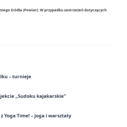
znego źródła (Powiat). W przypadku zastrzeżeń dotyczących
ku – turnieje
jekcie „Sudoku kajakarskie”
z Yoga Time! – joga i warsztaty