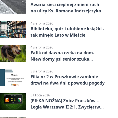
Awaria sieci cieplnej zmieni ruch
na ulicy Ks. Romana Indrzejczyka
4 sierpnia 2026
Biblioteka, quiz i ulubione książki -
tak minęło Lato w Mieście
4 sierpnia 2026
Fafik od dawna czeka na dom.
Niewidomy psi senior szuka
opiekuna
3 sierpnia 2026
Filia nr 2 w Pruszkowie zamknie
drzwi na dwa dni z powodu pogody
31 lipca 2026
[PIŁKA NOŻNA] Znicz Pruszków –
Legia Warszawa II 2:1. Zwycięstwo
w Betclic 2. lidze po golu w 87.