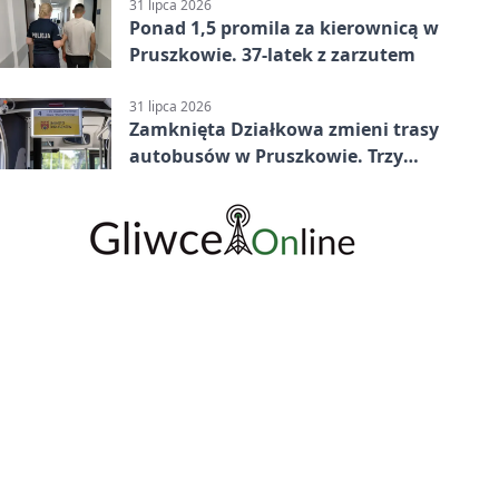
minucie
31 lipca 2026
Ponad 1,5 promila za kierownicą w
Pruszkowie. 37-latek z zarzutem
31 lipca 2026
Zamknięta Działkowa zmieni trasy
autobusów w Pruszkowie. Trzy
linie pojadą objazdem