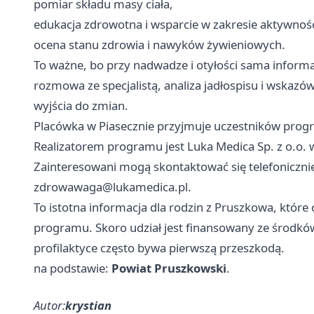
pomiar składu masy ciała,
edukacja zdrowotna i wsparcie w zakresie aktywności
ocena stanu zdrowia i nawyków żywieniowych.
To ważne, bo przy nadwadze i otyłości sama informa
rozmowa ze specjalistą, analiza jadłospisu i wskazó
wyjścia do zmian.
Placówka w Piasecznie przyjmuje uczestników pro
Realizatorem programu jest Luka Medica Sp. z o.o.
Zainteresowani mogą skontaktować się telefoniczn
zdrowawaga@lukamedica.pl
.
To istotna informacja dla rodzin z Pruszkowa, które 
programu. Skoro udział jest finansowany ze środk
profilaktyce często bywa pierwszą przeszkodą.
na podstawie:
Powiat Pruszkowski
.
Autor:
krystian